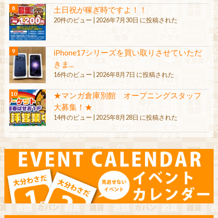
土日祝が稼ぎ時ですよ！！
20件のビュー
|
2026年7月30日 に投稿された
iPhone17シリーズを買い取りさせていただ
きま...
16件のビュー
|
2026年8月7日 に投稿された
★マンガ倉庫別館 オープニングスタッフ
大募集！★
14件のビュー
|
2025年8月28日 に投稿された