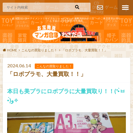
超大型エンターテイメントリサイクルショップ"マンガ倉庫大分わさだ店"へのご来店是非お待ち
しております!365日年中無休
お問い合わ
せ
HOME
こんなの買取りました！
「ロボプラモ、大量買取！！」
2024.06.14
こんなの買取りました！
「ロボプラモ、大量買取！！」
本日も美プラにロボプラに大量買取り！！(*•̀ㅂ
•́)و✧