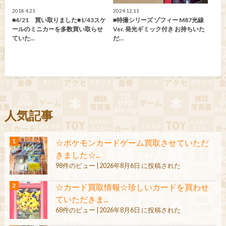
2018.4.21
2024.12.11
■4/21 買い取りました■1/43スケ
■特撮シリーズ ゾフィー M87光線
ールのミニカーを多数買い取らせ
Ver. 発光ギミック付き お持ちいた
ていた…
だ…
人気記事
☆ポケモンカードゲーム買取させていただ
きました☆...
98件のビュー
|
2026年8月6日 に投稿された
☆カード買取情報☆珍しいカードを買わせ
ていただきま...
68件のビュー
|
2026年8月6日 に投稿された