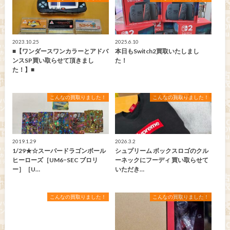
2023.10.25
2025.6.10
■【ワンダースワンカラーとアドバ
本日もSwitch2買取いたしまし
ンスSP買い取らせて頂きまし
た！
た！】■
こんなの買取りました！
こんなの買取りました！
2019.1.29
2026.3.2
1/29★☆スーパードラゴンボール
シュプリーム ボックスロゴのクル
ヒーローズ［UM6−SEC ブロリ
ーネックにフーディ 買い取らせて
ー］［U…
いただき…
こんなの買取りました！
こんなの買取りました！