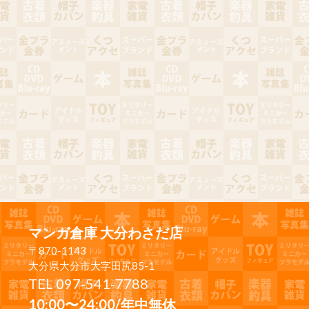
マンガ倉庫 大分わさだ店
〒870-1143
大分県大分市大字田尻85-1
TEL 097-541-7788
10:00〜24:00/年中無休