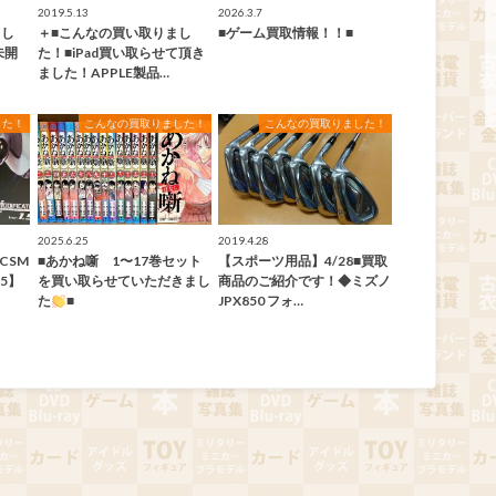
2019.5.13
2026.3.7
まし
＋■こんなの買い取りまし
■ゲーム買取情報！！■
 未開
た！■iPad買い取らせて頂き
ました！APPLE製品…
した！
こんなの買取りました！
こんなの買取りました！
2025.6.25
2019.4.28
CSM
■あかね噺 1〜17巻セット
【スポーツ用品】4/28■買取
.5】
を買い取らせていただきまし
商品のご紹介です！◆ミズノ
た
■
JPX850 フォ…