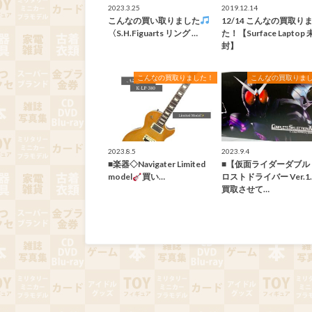
2023.3.25
2019.12.14
こんなの買い取りました
12/14 こんなの買取り
〈S.H.Figuarts リング …
た！【Surface Laptop
封】
こんなの買取りました！
こんなの買取りま
2023.8.5
2023.9.4
■楽器◇Navigater Limited
■【仮面ライダーダブル 
model
買い…
ロストドライバー Ver.1
買取させて…