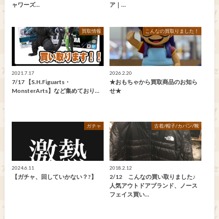
ャワーズ…
ア｜…
買取情報
こんなの買取りました！
2021.7.17
2026.2.20
7/17 【S.H.Figuarts・
★おもちゃから買取商品のお知ら
MonsterArts】など集めており…
せ★
ガチャ
古着/帽子/カバン/靴
2024.6.11
2018.2.12
【ガチャ、回していかない？?】
2/12 こんなの買い取りました♪
人気アウトドアブランド、ノース
フェイス買い…