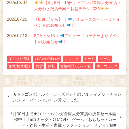
2026.08.07
【8月8日～16日】＊マンガ倉庫大分東店・
大分わさだ店合同＊お盆チラシ2026
2026.07.26
【8/8(土)から】《
アミューズコーナーよりイ
ベントのお知らせ
》
2026.07.13
8/15・8/16《
アミューズコーナーよりイベン
トのお知らせ
》
イベント情報
CD/DVD/Blu-ray
おもちゃ
カード
ゲーム
家電/携帯電話
雑貨
釣具
古着/帽子/カバン/靴
本・コミック
★ドラゴンボールヒーローズガチャのアルティメットチャレ
ンジ スーパーシェンロン賞でました！
6月30日まで★(＞▽・)マンガ倉庫大分東店の決算セール開
催中！！■コミック・CD/DVD・ゲーム・おもちゃ・カー
ド・釣具・生活・家電・ファッション・メディア館■