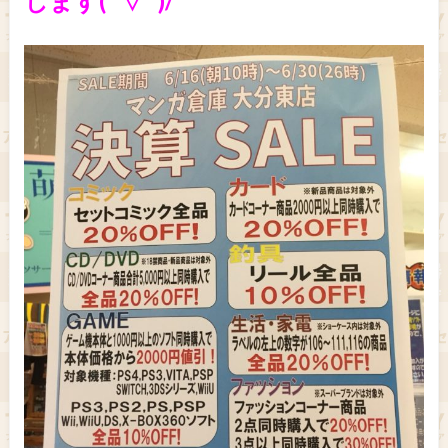
します(^▽^)/