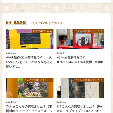
RECOMMEND
こちらの記事も人気です。
CD/DVD/Blu-ray
こんなの買取りました！
2020.9.9
2022.8.4
9/9★新作CD入荷情報です！〈あ
■ゲーム買取情報です！
いみょん/おいしいパスタがあると
◆Nintendo Switch未使用 各種■
聞いて 2…
こんなの買取りました！
こんなの買取りました！
2021.7.24
2021.1.3
7/24★こんなの買取ました！《未
1/3 こんなの買取りました！【Re:
開封BOX イーブイヒーローズ｜シ
ゼロ・ラブライブ・Fateフィギュ