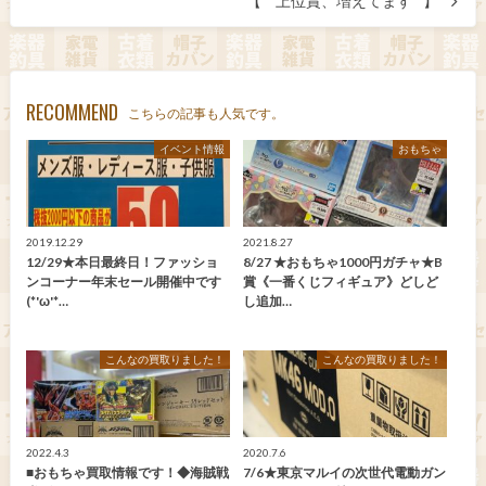
【 ⠀上位賞、増えてます⠀】
RECOMMEND
こちらの記事も人気です。
イベント情報
おもちゃ
2019.12.29
2021.8.27
12/29★本日最終日！ファッショ
8/27 ★おもちゃ1000円ガチャ★B
ンコーナー年末セール開催中です
賞《一番くじフィギュア》どしど
(*'ω'*…
し追加…
こんなの買取りました！
こんなの買取りました！
2022.4.3
2020.7.6
■おもちゃ買取情報です！◆海賊戦
7/6★東京マルイの次世代電動ガン