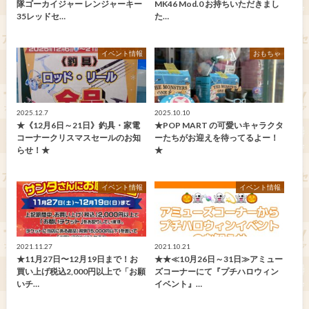
隊ゴーカイジャー レンジャーキー
MK46 Mod.0 お持ちいただきまし
35レッドセ…
た…
イベント情報
おもちゃ
2025.12.7
2025.10.10
★《12月6日～21日》釣具・家電
★POP MART の可愛いキャラクタ
コーナークリスマスセールのお知
ーたちがお迎えを待ってるよー！
らせ！★
★
イベント情報
イベント情報
2021.11.27
2021.10.21
★11月27日〜12月19日まで！お
★★≪10月26日～31日≫アミュー
買い上げ税込2,000円以上で「お願
ズコーナーにて『プチハロウィン
いチ…
イベント』…