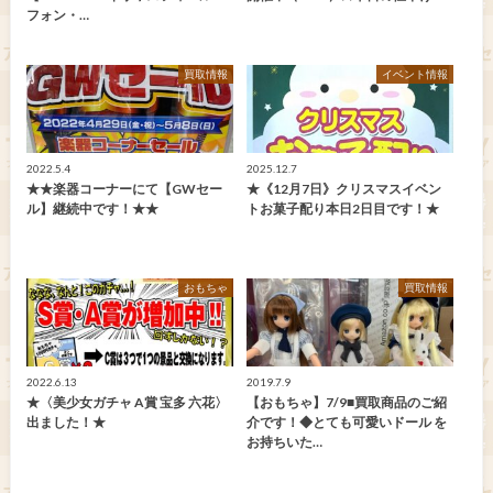
フォン・…
買取情報
イベント情報
2022.5.4
2025.12.7
★★楽器コーナーにて【GWセー
★《12月7日》クリスマスイベン
ル】継続中です！★★
トお菓子配り本日2日目です！★
おもちゃ
買取情報
2022.6.13
2019.7.9
★〈美少女ガチャ A賞 宝多 六花〉
【おもちゃ】7/9■買取商品のご紹
出ました！★
介です！◆とても可愛いドール を
お持ちいた…