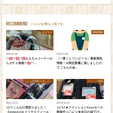
RECOMMEND
こちらの記事も人気です。
おもちゃ
買取情報
2022.6.16
2023.3.18
??‍
??‍
??‍
おもちゃコーナーか
〈一番くじ ワンピース〉最新買取
らガチャ速報??‍
??‍…
情報！※限定数量に達しましたの
で こちらの金…
こんなの買取りました！
イベント情報
2021.12.5
2019.12.12
12/5 こんなの買取りました！
12/12 ★ファッションXmasセール
【AMAKUNI イリヤスフィール・
開催中♪(=ﾟωﾟ)ﾉ★本日の値下げ…