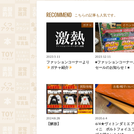
RECOMMEND
こちらの記事も人気です。
ガチャ
イベン
2023.5.11
2023.12.11
ファッションコーナーより
■ファッションコーナー
ガチャ紹介
セールのお知らせ！■
買取情報
古着/帽子/カバ
2024.8.28
2020.6.4
【解放】
6/4★ヴィトン ダミエ 
ィニ ポルトフォイユ 