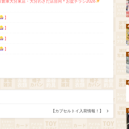
ガ倉庫大分東店・大分わさだ店合同＊お盆チラシ2026
】
】
】
】
【カプセルトイ入荷情報！】