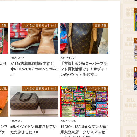
ト情報
こんなの買取りました！
買取情報
2021.6.15
2019.4.29
より
6/15■古着買取情報です！
【古着】4/29■スーパーブラ
◆RED WING Style No.9866
ンド買取情報です！◆ヴィト
…
ンのバケット をお持…
ン/靴
こんなの買取りました！
イベント情報
2025.6.20
2024.11.30
アンフ
■ルイヴィトン買取させてい
11/30～12/15★☆マンガ倉
ブラ
ただきました！■
庫大分東店 クリスマスセ