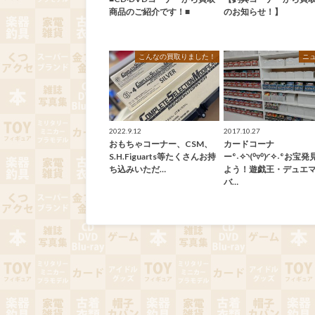
商品のご紹介です！■
のお知らせ！】
こんなの買取りました！
ニ
2022.9.12
2017.10.27
おもちゃコーナー、CSM、
カードコーナ
S.H.Figuarts等たくさんお持
ー°˖✧◝(⁰▿⁰)◜✧˖°お宝
ち込みいただ…
よう！遊戯王・デュエ
バ…