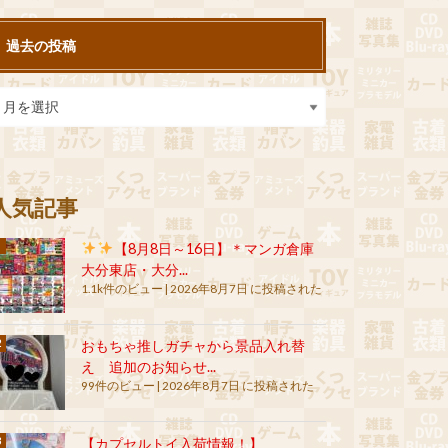
過去の投稿
人気記事
【8月8日～16日】＊マンガ倉庫
大分東店・大分...
1.1k件のビュー
|
2026年8月7日 に投稿された
おもちゃ推しガチャから景品入れ替
え 追加のお知らせ...
99件のビュー
|
2026年8月7日 に投稿された
【カプセルトイ入荷情報！】