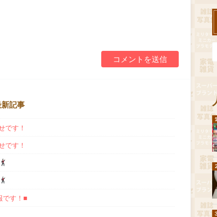
最新記事
せです！
せです！
報です！■