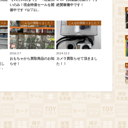
いのみ！現金特価セールを開
絶賛稼働中です！
催中ですヾ(≧▽≦)…
ュース
こんなの買取りました！
こんなの買取りました！
2026.3.7
2024.12.3
おもちゃから買取商品のお知
カメラ買取らせて頂きまし
発見し
らせ！
た！！
マ・