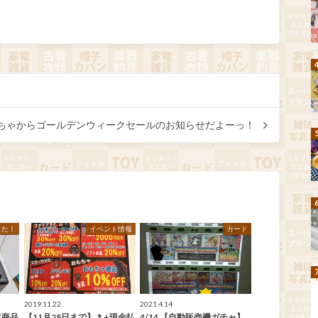
ちゃからゴールデンウィークセールのお知らせだよーっ！
した！
イベント情報
カード
2019.11.22
2021.4.14
取商品
【11月28日まで】＊+現金払
4/14 【自動販売機ガチャ】