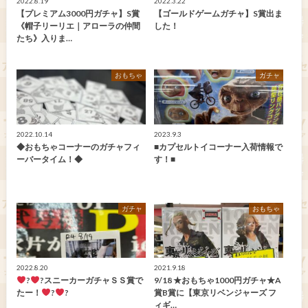
2022.8.19
2022.3.22
【プレミアム3000円ガチャ】S賞
【ゴールドゲームガチャ】S賞出ま
《帽子リーリエ｜アローラの仲間
した！
たち》入りま…
おもちゃ
ガチャ
2022.10.14
2023.9.3
◆おもちゃコーナーのガチャフィ
■カプセルトイコーナー入荷情報で
ーバータイム！◆
す！■
ガチャ
おもちゃ
2022.8.20
2021.9.18
‍?
‍?スニーカーガチャＳＳ賞で
9/18 ★おもちゃ1000円ガチャ★A
たー！
‍?
‍?
賞B賞に【東京リベンジャーズ フ
ィギ…