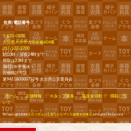
住所/電話番号
〒870-0131
大分県大分市大字皆春604番
097-522-2700
朝10時～深夜24時まで！
買取は23時まで
365日年中無休！
古物商許可証
第941180000752号 大分県公安委員会
ホーム
店舗情報
スタッフ募集
義援金活動
買取につ
いて
©Copyright2026
大分で売るのも買うのもマンガ倉庫大分東店
.All Rights Reserved.
produced by
...
management by
...