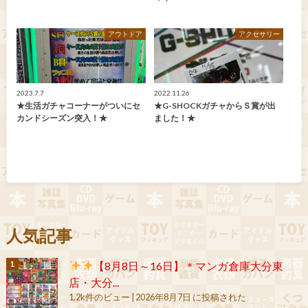
アウトドア
アクセサリー
2023.7.7
2022.11.26
★生活ガチャコーナーがついにセ
★G-SHOCKガチャからＳ賞が出
カンドシーズン突入！★
ました！★
人気記事
【8月8日～16日】＊マンガ倉庫大分東
店・大分...
1.2k件のビュー
|
2026年8月7日 に投稿された