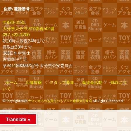
住所/電話番号
〒870-0131
大分県大分市大字皆春604番
097-522-2700
朝10時～深夜24時まで！
買取は23時まで
365日年中無休！
古物商許可証
第941180000752号 大分県公安委員会
ホーム
店舗情報
スタッフ募集
義援金活動
買取につ
いて
©Copyright2026
大分で売るのも買うのもマンガ倉庫大分東店
.All Rights Reserved.
produced by
...
management by
...
Translate »