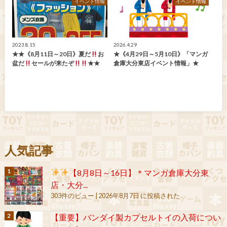
イベント情報
イベント情報
2023.8.15
2026.4.29
★★《8月11日～20日》夏だ
お
★《4月29日～5月10日》「マンガ
盆だ
セールが来たぞ
★★
倉庫大分東店イベント情報」★
人気記事
【8月8日～16日】＊マンガ倉庫大分東
店・大分...
303件のビュー
|
2026年8月7日 に投稿された
【重要】バンダイ製カプセルトイの入荷につい