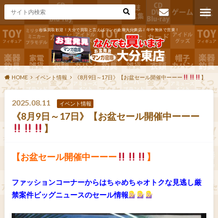
出張買取歓迎！大分で買取と言えばマンガ倉庫大分東店！年中無休で営業！
お問い合わ
せ
HOME
イベント情報
《8月9日～17日》【お盆セール開催中ーーー
】
2025.08.11
イベント情報
《8月9日～17日》【お盆セール開催中ーーー
】
【お盆セール開催中ーーー
】
ファッションコーナーからはちゃめちゃオトクな見逃し厳
禁案件ビッグニュースのセール情報