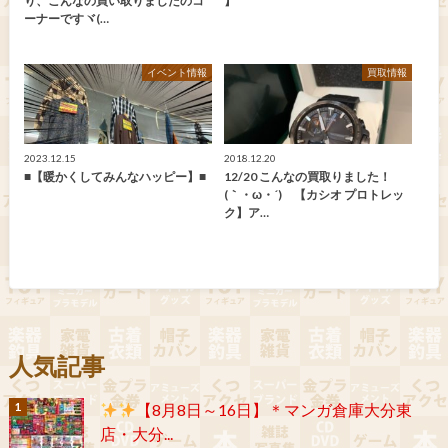
り、こんなの買い取りましたのコ
】
ーナーですヾ(…
イベント情報
買取情報
2023.12.15
2018.12.20
■【暖かくしてみんなハッピー】■
12/20 こんなの買取りました！
(｀・ω・´)ゞ【カシオ プロトレッ
ク】ア…
人気記事
【8月8日～16日】＊マンガ倉庫大分東
店・大分...