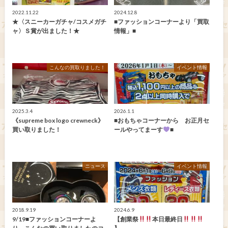
2022.11.22
2024.12.8
★〈スニーカーガチャ/コスメガチ
■ファッションコーナーより「買取
ャ〉Ｓ賞が出ました！★
情報」■
こんなの買取りました！
イベント情報
2025.3.4
2026.1.1
《supreme box logo crewneck》
■おもちゃコーナーから お正月セ
買い取りました！
ールやってまーす
■
ニュース
イベント情報
2018.9.19
2024.6.9
9/19■ファッションコーナーよ
【創業祭
本日最終日