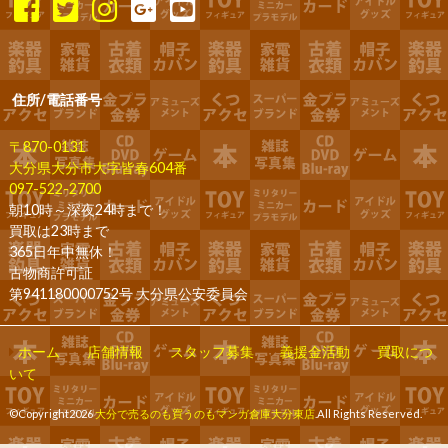
住所/電話番号
〒870-0131
大分県大分市大字皆春604番
097-522-2700
朝10時～深夜24時まで！
買取は23時まで
365日年中無休！
古物商許可証
第941180000752号 大分県公安委員会
ホーム
店舗情報
スタッフ募集
義援金活動
買取につ
いて
©Copyright2026
大分で売るのも買うのもマンガ倉庫大分東店
.All Rights Reserved.