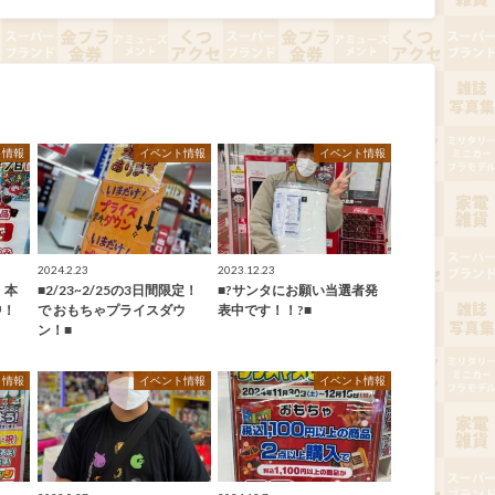
ト情報
イベント情報
イベント情報
2024.2.23
2023.12.23
 本
■2/23~2/25の3日間限定！
■?サンタにお願い当選者発
中！
で おもちゃプライスダウ
表中です！！?■
ン！■
ト情報
イベント情報
イベント情報