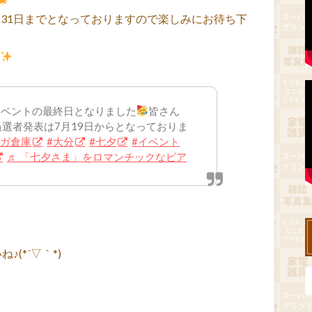
月31日までとなっておりますので楽しみにお待ち下
ベントの最終日となりました
皆さん
当選者発表は7月19日からとなっておりま
ンガ倉庫
#大分
#七夕
#イベント
♬ 「七夕さま」をロマンチックなピア
(*´▽｀*)