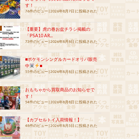
す！
76件のビュー
|
2026年8月7日 に投稿された
【重要】虎の巻お盆チラシ掲載の
「PSA10 AR...
73件のビュー
|
2026年8月8日 に投稿された
■ポケモンシングルカードオリパ販売
中
■
55件のビュー
|
2026年8月8日 に投稿された
おもちゃから買取商品のお知らせで
す！
54件のビュー
|
2026年8月8日 に投稿された
【カプセルトイ入荷情報！】
48件のビュー
|
2026年8月5日 に投稿された