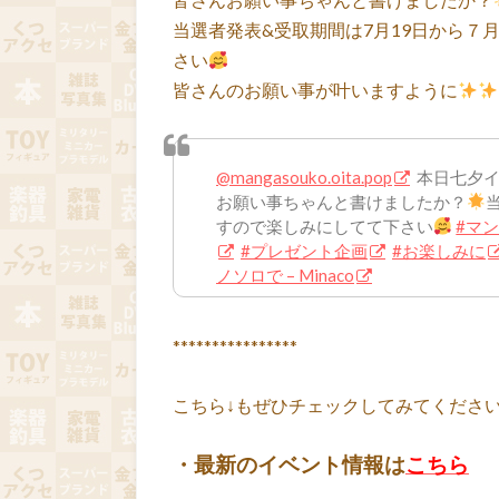
当選者発表&受取期間は7月19日から７
さい
皆さんのお願い事が叶いますように
@mangasouko.oita.pop
本日七夕イ
お願い事ちゃんと書けましたか？
すので楽しみにしてて下さい
#マ
#プレゼント企画
#お楽しみに
ノソロで – Minaco
****************
こちら↓もぜひチェックしてみてくださいね♪
・最新のイベント情報は
こちら