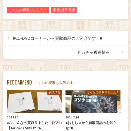
こんなの買取りました！
家電/携帯電話
■CD·DVDコーナーから買取商品のご紹介です！■
各ガチャ獲得情報！！
RECOMMEND
こちらの記事も人気です。
買取情報
こんなの買取りました！
2019.8.2
2024.3.14
8/2 こんなの買取りました！(≧▽≦)
■おもちゃから買取商品のお知ら
【AirPods MRXJ2J/A、…
せ?■