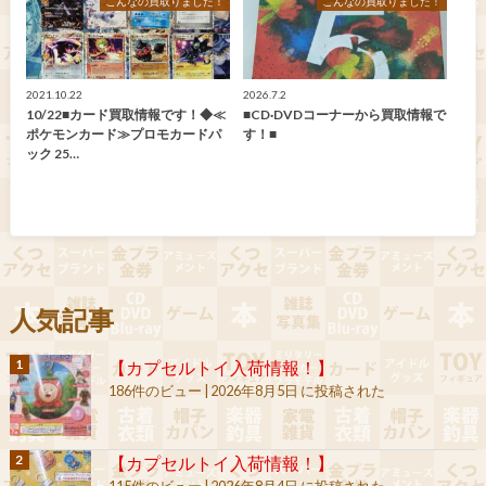
こんなの買取りました！
こんなの買取りました！
2021.10.22
2026.7.2
10/22■カード買取情報です！◆≪
■CD·DVDコーナーから買取情報で
ポケモンカード≫プロモカードパ
す！■
ック 25…
人気記事
【カプセルトイ入荷情報！】
186件のビュー
|
2026年8月5日 に投稿された
【カプセルトイ入荷情報！】
115件のビュー
|
2026年8月4日 に投稿された