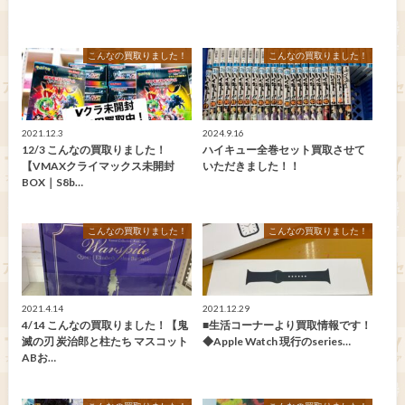
こんなの買取りました！
こんなの買取りました！
2021.12.3
2024.9.16
12/3 こんなの買取りました！
ハイキュー全巻セット買取させて
【VMAXクライマックス未開封
いただきました！！
BOX｜S8b…
こんなの買取りました！
こんなの買取りました！
2021.4.14
2021.12.29
4/14 こんなの買取りました！【鬼
■生活コーナーより買取情報です！
滅の刃 炭治郎と柱たち マスコット
◆Apple Watch 現行のseries…
ABお…