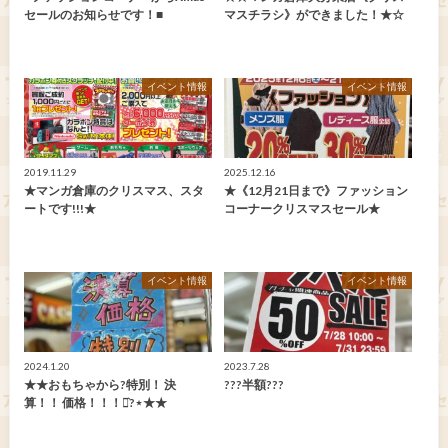
セールのお知らせです！■
マスチラシ》ができました！★☆
イベント情報
イベント情報
2019.11.29
2025.12.16
★マンガ倉庫のクリスマス、スタ
★《12月21日まで》ファッション
ートです!!!★
コーナークリスマスセール★
イベント情報
イベント情報
2024.1.20
2023.7.28
★★おもちゃから?特別！ 決
???半額???
算！！ 価格！！！⋆͛?⋆★★