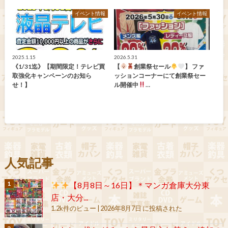
イベント情報
イベント情報
2025.1.15
2026.5.31
《1/31迄》【期間限定！テレビ買
【
創業祭セール
】 ファ
取強化キャンペーンのお知ら
ッションコーナーにて創業祭セー
せ！】
ル開催中
…
人気記事
【8月8日～16日】＊マンガ倉庫大分東
店・大分...
1.2k件のビュー
|
2026年8月7日 に投稿された