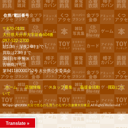
住所/電話番号
〒870-0131
大分県大分市大字皆春604番
097-522-2700
朝10時～深夜24時まで！
買取は23時まで
365日年中無休！
古物商許可証
第941180000752号 大分県公安委員会
ホーム
店舗情報
スタッフ募集
義援金活動
買取につ
いて
©Copyright2026
大分で売るのも買うのもマンガ倉庫大分東店
.All Rights Reserved.
produced by
...
management by
...
Translate »