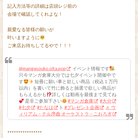
記入方法等の詳細は店頭レジ前の
会場で確認してくれよな！
親愛なる皆様の願いが
叶いますように
ご来店お待ちしてるやで！！！
@mangasouko.oita.pop
イベント情報です
只今マンガ倉庫大分では七夕イベント開催中で
す
短冊に願い事と欲しい商品（税込１万円
以内）を書いて竹に飾ると抽選で欲しい商品が
もらえるかも
詳しくは動画を最後まで見てね
是非ご参加下さい
#マンガ倉庫
#大分
#七夕
#たなは
ト
#プレゼント企画
♬ ウ
ィリアム・テル序曲 オーケストラ – こおろぎ
****************