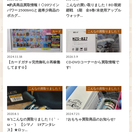
■釣具商品買取情報！◇20ツイン
こんなの買い取りました！BD 呪術
パワー 2500SHGと 超希少商品の
廻戦 1期 全8巻/未使用アップル
ボカグ…
ウォッチ…
カード
こんなの買取りました！
2024.11.18
2026.5.9
【カードガチャ完売御礼☆再稼働
CD·DVDコーナーから買取情報で
してます☆】
す!
こんなの買取りました！
こんなの買取りました！
2020.8.1
2024.7.21
8/1こんなの買取りました！(｀・
?おもちゃ買取商品のお知らせ?
ω・´)ゞ【シマノ 19アンタレ
ス】★ロッ…