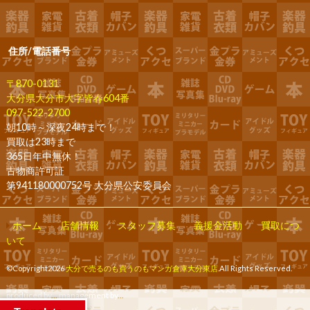
住所/電話番号
〒870-0131
大分県大分市大字皆春604番
097-522-2700
朝10時～深夜24時まで！
買取は23時まで
365日年中無休！
古物商許可証
第941180000752号 大分県公安委員会
ホーム
店舗情報
スタッフ募集
義援金活動
買取につ
いて
©Copyright2026
大分で売るのも買うのもマンガ倉庫大分東店
.All Rights Reserved.
produced by
...
management by
...