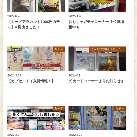
2022.8.28
2025.1.4
【カードアラカルト1000円ガチ
おもちゃガチャコーナー 上位賞増
ャ】A賞 出ました！
量中★
ガチャ
こんなの買取りました！
2026.5.29
2026.6.8
【カプセルトイ入荷情報！】
カードコーナーよりお知らせ
カード
ガチャ
2022.2.3
2022.3.30