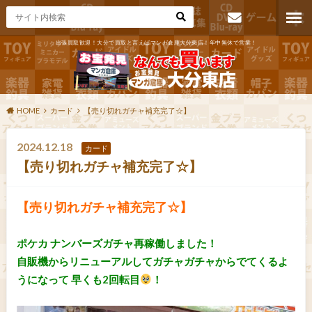
出張買取歓迎！大分で買取と言えばマンガ倉庫大分東店！年中無休で営業！
お問い合わ
せ
HOME
カード
【売り切れガチャ補充完了☆】
2024.12.18
カード
【売り切れガチャ補充完了☆】
【売り切れガチャ補充完了☆】
ポケカ ナンバーズガチャ再稼働しました！
自販機からリニューアルしてガチャガチャからでてくるよ
うになって 早くも2回転目
！