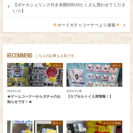
【ポケカシュリンク付き未開封BOXたくさん買わせてくださ
い☆】
カードガチャコーナーより速報
RECOMMEND
こちらの記事も人気です。
ガチャ
ガチャ
2023.2.23
2024.11.28
★ゲームコーナーからガチャのお
【カプセルトイ入荷情報！】
知らせです！★
カード
イベント情報