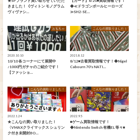
★SPブランド買い取らせていただ
【カード】6/20■買取情報です！
きました！《ヴィトン モノグラム
◆≪ドラゴンボールヒーローズ
ヴィヴァシ…
≫SH2-SE…
おもちゃ
こんなの買取りました！
2020.10.10
2021.8.12
10/10 各コーナーにて展開中
8/12■古着買取情報です！◆Nigel
♪1000円ガチャのご紹介です！
Cabourn 70's NATI…
【ファッショ…
こんなの買取りました！
こんなの買取りました！
2022.1.24
2022.9.5
★こんなの買い取りました！
■ゲーム買取情報です！
〈VMAXクライマックス シュリン
◆Nintendo Switch 有機EL 等々■
ク付き未開封BO…