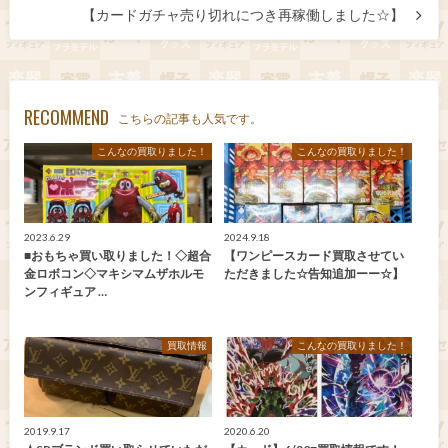
【カードガチャ売り切れにつき再稼働しました☆】
RECOMMEND
こちらの記事も人気です。
こんなの買取りました！
こんなの買取りました！
2023.6.29
2024.9.18
■おもちゃ買い取りました！◇超合
【ワンピースカード買取させてい
金ロボコン◇マキシマムザホルモ
ただきました☆告知追加ーー☆】
ンフィギュア …
買取情報
こんなの買取りました！
2019.9.17
2020.6.20