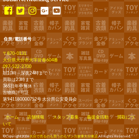
住所/電話番号
〒870-0131
大分県大分市大字皆春604番
097-522-2700
朝10時～深夜24時まで！
買取は23時まで
365日年中無休！
古物商許可証
第941180000752号 大分県公安委員会
ホーム
店舗情報
スタッフ募集
義援金活動
買取につ
いて
©Copyright2026
大分で売るのも買うのもマンガ倉庫大分東店
.All Rights Reserved.