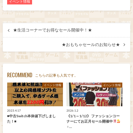
イベント情報
★生活コーナーでお得なセール開催中！★
★おもちゃセールのお知らせ★
RECOMMEND
こちらの記事も人気です。
イベント情報
イベント情報
2023.4.17
2026.1.2
■中古Switch本体値下げしまし
《1/1～1/12》 ファッションコー
た！■
ナーにてお正月セール開催中
‍♀…