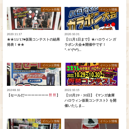
イベント情報
イベント情報
2020.11.17
2020.10.31
★★11/17■仮装コンテストの結果
【11月1日まで】★ハロウィン ガ
発表！★★
ラポン大会★開催中です！
°˖✧◝(⁰▿⁰)…
イベント情報
イベント情報
2024.8.10
2022.10.15
【セールだーーーーーーー
】
【10月29・30日】《マンガ倉庫
ハロウィン仮装コンテスト》を開
催いたしま…
イベント情報
イベント情報