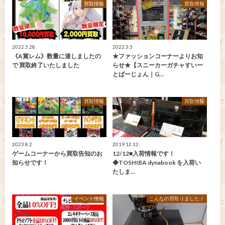
買取情報
買取情報
2022.5.28
2022.3.5
《A賞レム》数量に達しましたの
★ファッションコーナーよりお知
で 買取終了いたしました
らせ★【スニーカーガチャすいー
とばーじょん｜G…
買取情報
買取情報
2023.8.2
2019.12.12
ゲームコーナーから買取告知のお
12/12■入荷情報です！
知らせです！
◆TOSHIBA dynabook を入荷い
たしま…
イベント情報
こんなの買取りました！