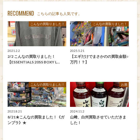
RECOMMEND
こちらの記事も人気です。
こんなの買取りました！
こんなの買取りました！
2021.2.2
2025.5.21
2/2 こんなの買取りました！
【エギだけでまさかのの買取金額○
【ESSENTIALS 20SS BOXY L…
万円！？】
こんなの買取りました！
お酒
2021.8.21
2024.11.2
8/21★こんなの買取ました！《ガ
山﨑、白州買取させていただきま
ンプラ》★
した！