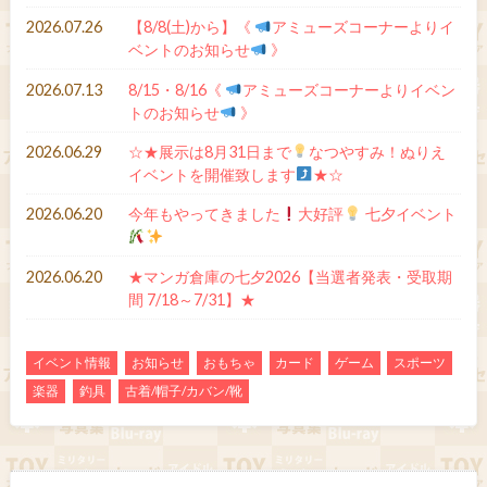
2026.07.26
【8/8(土)から】《
アミューズコーナーよりイ
ベントのお知らせ
》
2026.07.13
8/15・8/16《
アミューズコーナーよりイベン
トのお知らせ
》
2026.06.29
☆★展示は8月31日まで
なつやすみ！ぬりえ
イベントを開催致します
★☆
2026.06.20
今年もやってきました
大好評
七夕イベント
2026.06.20
★マンガ倉庫の七夕2026【当選者発表・受取期
間 7/18～7/31】★
イベント情報
お知らせ
おもちゃ
カード
ゲーム
スポーツ
楽器
釣具
古着/帽子/カバン/靴