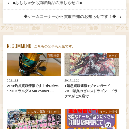
■おもちゃから買取商品の推しらせ♡■
◆ゲームコーナーから買取告知のお知らせです！◆
RECOMMEND
こちらの記事も人気です。
買取情報
カード
2021.2.8
2017.11.26
2/8■釣具買取情報です！◆Daiwa
●緊急買取速報●ヴァンガード
17エメラルダスMX 2508PE-…
ZR 獄炎のゼロスドラゴン ドラ
クマがご来店で…
こんなの買取りました！
イベント情報