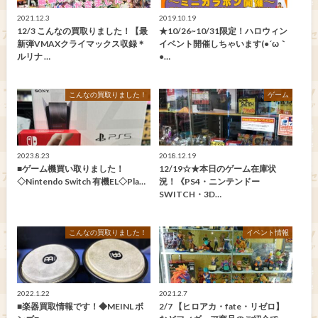
2021.12.3
2019.10.19
12/3 こんなの買取りました！【最
★10/26~10/31限定！ハロウィン
新弾VMAXクライマックス収録＊
イベント開催しちゃいます(●´ω｀
ルリナ …
●…
こんなの買取りました！
ゲーム
2023.8.23
2018.12.19
■ゲーム機買い取りました！
12/19☆★本日のゲーム在庫状
◇Nintendo Switch 有機EL◇Pla…
況！《PS4・ニンテンドー
SWITCH・3D…
こんなの買取りました！
イベント情報
2022.1.22
2021.2.7
■楽器買取情報です！◆MEINL ボ
2/7 【ヒロアカ・fate・リゼロ】