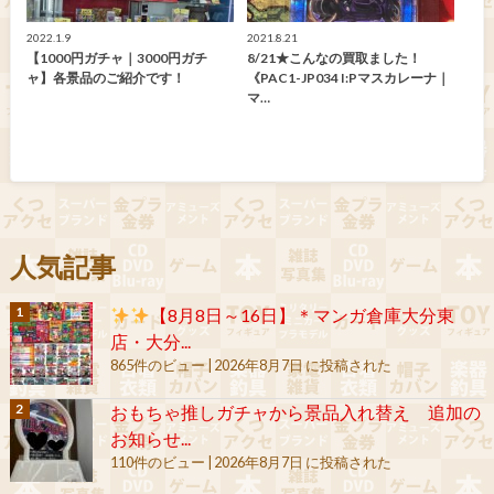
2022.1.9
2021.8.21
【1000円ガチャ｜3000円ガチ
8/21★こんなの買取ました！
ャ】各景品のご紹介です！
《PAC1-JP034 I:Pマスカレーナ｜
マ…
人気記事
【8月8日～16日】＊マンガ倉庫大分東
店・大分...
865件のビュー
|
2026年8月7日 に投稿された
おもちゃ推しガチャから景品入れ替え 追加の
お知らせ...
110件のビュー
|
2026年8月7日 に投稿された