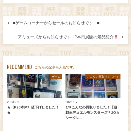
■ゲームコーナーからセールのお知らせです！■
アミューズからお知らせです！?本日展開の景品紹介
RECOMMEND
こちらの記事も人気です。
ゲーム
こんなの買取りました！
2023.2.4
2021.1.9
★〈PS5本体〉値下げしました！
1/9 こんなの買取りました！【遊
★
戯王デュエルモンスターズ＊20th
シークレ…