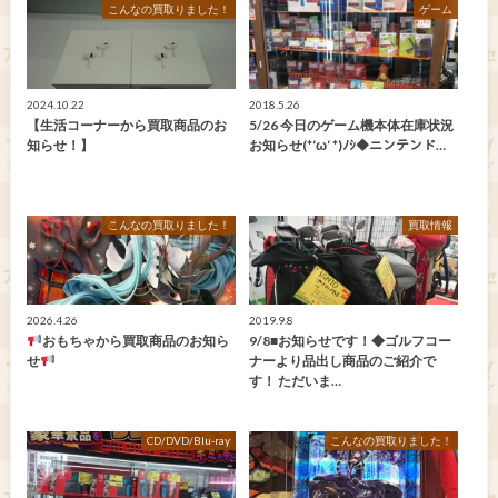
こんなの買取りました！
ゲーム
2024.10.22
2018.5.26
【生活コーナーから買取商品のお
5/26 今日のゲーム機本体在庫状況
知らせ！】
お知らせ(*‘ω‘ *)ﾉｼ◆ニンテンド…
こんなの買取りました！
買取情報
2026.4.26
2019.9.8
おもちゃから買取商品のお知ら
9/8■お知らせです！◆ゴルフコー
せ
ナーより品出し商品のご紹介で
す！ ただいま…
CD/DVD/Blu-ray
こんなの買取りました！