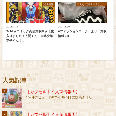
買取情報
こんなの買取りました！
2019.7.16
2024.9.16
7/16 ★コミック高価買取中★【魔
■ファッションコーナーより「買取
入りました！入間くん｜自縛少年
情報」■
花子くん｜…
人気記事
【カプセルトイ入荷情報！】
152件のビュー
|
2026年8月5日 に投稿された
【カプセルトイ入荷情報！】