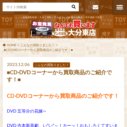
出張買取歓迎！大分で買取と言えばマンガ倉庫大分東店！年中無休で営業！
お問い合わ
せ
HOME
こんなの買取りました！
■CD·DVDコーナーから買取商品のご紹介です！■
2023.12.06
こんなの買取りました！
■CD·DVDコーナーから買取商品のご紹介で
す！■
CD·DVDコーナーから買取商品のご紹介です！
DVD 五等分の花嫁∽
DVD 吉本新喜劇 い″い″～！カーッ！おもしろくてすいま