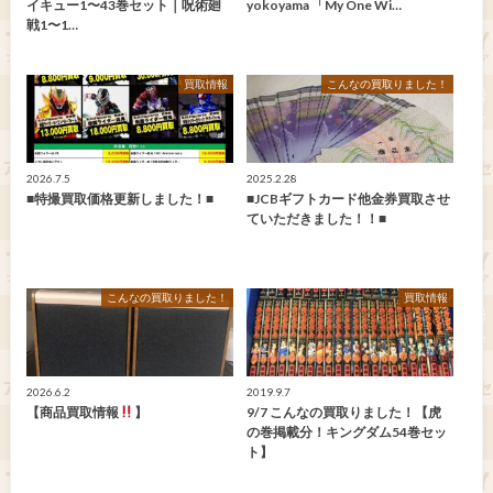
イキュー1〜43巻セット｜呪術廻
yokoyama 「My One Wi…
戦1〜1…
買取情報
こんなの買取りました！
2026.7.5
2025.2.28
■特撮買取価格更新しました！■
■JCBギフトカード他金券買取させ
ていただきました！！■
こんなの買取りました！
買取情報
2026.6.2
2019.9.7
【商品買取情報
】
9/7 こんなの買取りました！【虎
の巻掲載分！キングダム54巻セッ
ト】