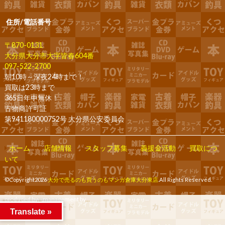
住所/電話番号
〒870-0131
大分県大分市大字皆春604番
097-522-2700
朝10時～深夜24時まで！
買取は23時まで
365日年中無休！
古物商許可証
第941180000752号 大分県公安委員会
ホーム
店舗情報
スタッフ募集
義援金活動
買取につ
いて
©Copyright2026
大分で売るのも買うのもマンガ倉庫大分東店
.All Rights Reserved.
produced by
...
management by
...
Translate »