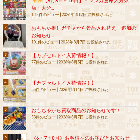
【8月8日～16日】＊マンガ倉庫大分東
店・大分...
1.1k件のビュー
|
2026年8月7日 に投稿された
おもちゃ推しガチャから景品入れ替え 追加の
お知らせ...
101件のビュー
|
2026年8月7日 に投稿された
【カプセルトイ入荷情報！】
77件のビュー
|
2026年8月5日 に投稿された
【カプセルトイ入荷情報！】
55件のビュー
|
2026年8月4日 に投稿された
おもちゃから買取商品のお知らせです！
53件のビュー
|
2026年8月7日 に投稿された
《6・7・8月》お客様へのお詫びとお知らせ