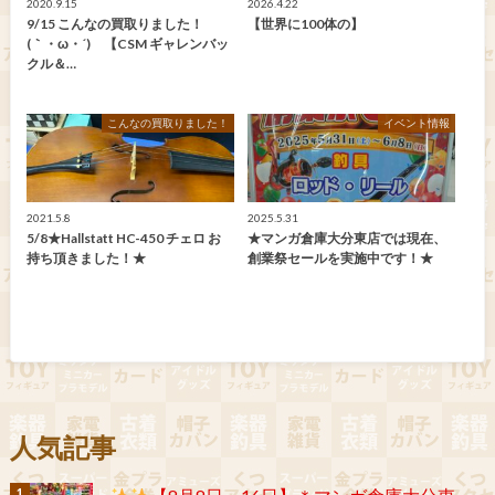
2020.9.15
2026.4.22
9/15 こんなの買取りました！
【世界に100体の】
(｀・ω・´)ゞ【CSM ギャレンバッ
クル＆…
こんなの買取りました！
イベント情報
2021.5.8
2025.5.31
5/8★Hallstatt HC-450 チェロ お
★マンガ倉庫大分東店では現在、
持ち頂きました！★
創業祭セールを実施中です！★
人気記事