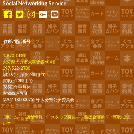
Social Networking Service
住所/電話番号
〒870-0131
大分県大分市大字皆春604番
097-522-2700
朝10時～深夜24時まで！
買取は23時まで
365日年中無休！
古物商許可証
第941180000752号 大分県公安委員会
ホーム
店舗情報
スタッフ募集
義援金活動
買取につ
いて