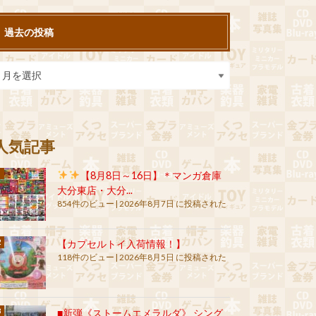
過去の投稿
人気記事
【8月8日～16日】＊マンガ倉庫
大分東店・大分...
854件のビュー
|
2026年8月7日 に投稿された
【カプセルトイ入荷情報！】
118件のビュー
|
2026年8月5日 に投稿された
■新弾《ストームエメラルダ》 シング