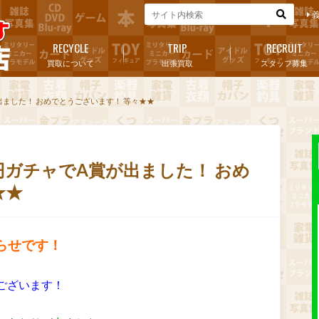
RECYCLE
TRIP
RECRUIT
買取について
出張買取
スタッフ募集
出ました！ おめでとうございます！ 等々★★
円ガチャでA賞が出ました！ おめ
★★
らせです！
うございます！