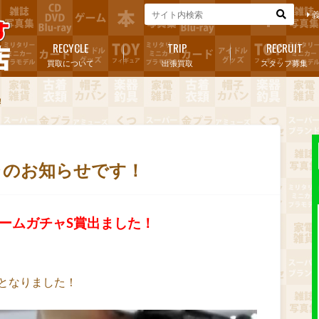
RECYCLE
TRIP
RECRUIT
買取について
出張買取
スタッフ募集
！
ャのお知らせです！
ゲームガチャS賞出ました！
賞となりました！