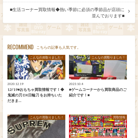
■生活コーナー買取情報◆熱い季節に必須の季節品が店頭に
並んでおります■
RECOMMEND
こちらの記事も人気です。
こんなの買取りました！
こんなの買取りました！
2020.12.19
2023.10.4
12/19■おもちゃ買取情報です！◆
■ゲームコーナーから買取商品のご
鬼滅の刃 DX日輪刀 をお持ちいた
紹介です！■
だきま…
こんなの買取りました！
買取情報