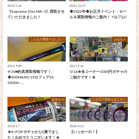
2025.5.26
2021.12.27
《Supreme 23ss MA-1》買取させ
◆2022年◆お正月イベント・セー
ていただきました！
ル＆買取情報のご案内！ヾ(≧▽≦)ﾉ
こんなの買取りました！
おもちゃ
2021.9.30
2021.5.16
9/30■釣具買取情報です！
5/16★各コーナー1000円ガチャの
◆SHIMANO 19セフィアSS
ご紹介です！★
S92M+ …
おもちゃ
こんなの買取りました！
2024.1.7
2026.4.13
★K-POPガチャからS賞でまし
【いっせーの！】
た！おめでとうございます！★