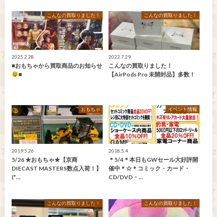
こんなの買取りました！
こんなの買取りました！
2025.2.28
2022.7.29
■おもちゃから買取商品のお知らせ
こんなの買取りました！
■
【AirPods Pro 未開封品】多数！
おもちゃ
イベント情報
2019.5.26
2018.5.4
5/26 ★おもちゃ★【京商
＊5/4＊本日もGWセール大好評開
DIECAST MASTERS数点入荷！】
催中＊☆＊コミック・カード・
(*…
CD/DVD・…
こんなの買取りました！
こんなの買取りました！