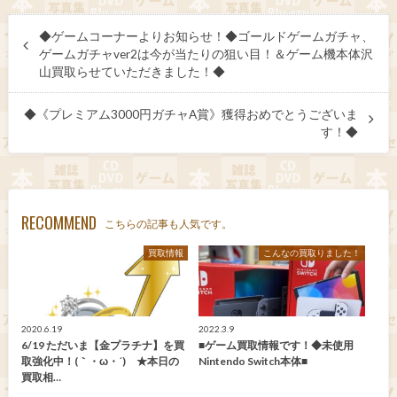
◆ゲームコーナーよりお知らせ！◆ゴールドゲームガチャ、
ゲームガチャver2は今が当たりの狙い目！＆ゲーム機本体沢
山買取らせていただきました！◆
◆《プレミアム3000円ガチャA賞》獲得おめでとうございま
す！◆
RECOMMEND
こちらの記事も人気です。
買取情報
こんなの買取りました！
2020.6.19
2022.3.9
6/19 ただいま【金プラチナ】を買
■ゲーム買取情報です！◆未使用
取強化中！(｀・ω・´)ゞ★本日の
Nintendo Switch本体■
買取相…