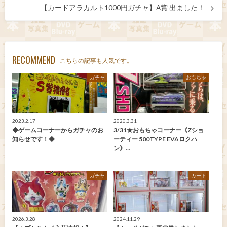
【カードアラカルト1000円ガチャ】A賞 出ました！
RECOMMEND
こちらの記事も人気です。
ガチャ
おもちゃ
2023.2.17
2020.3.31
◆ゲームコーナーからガチャのお
3/31★おもちゃコーナー《Zショ
知らせです！◆
ーティー 500TYPE EVAロクハ
ン》…
ガチャ
カード
2026.3.28
2024.11.29