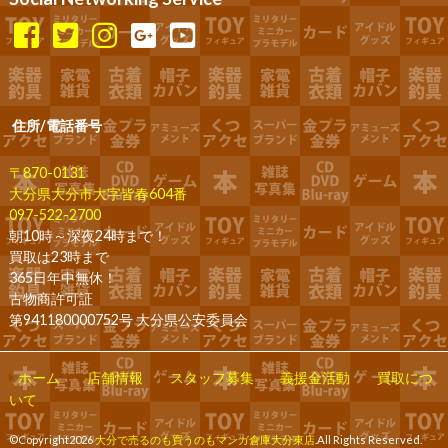
住所/電話番号
〒870-0131
大分県大分市大字皆春604番
097-522-2700
朝10時～深夜24時まで！
買取は23時まで
365日年中無休！
古物商許可証
第941180000752号 大分県公安委員会
ホーム
店舗情報
スタッフ募集
義援金活動
買取につ
いて
©Copyright2026
大分で売るのも買うのもマンガ倉庫大分東店
.All Rights Reserved.