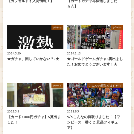
【カプセルトイ入荷情報！】
【カードガチャ再稼働しました
☆☆】
ガチャ
ガチャ
2024.5.20
2024.2.13
★ガチャ、回していかない？?★
★ゴールドゲームガチャS賞出まし
た！おめでとうございます！★
カード
こんなの買取りました！
2022.5.3
2021.9.5
【カード1000円ガチャ】S賞出ま
9/5 こんなの買取りました！【ワ
した！
ンピース一番くじ 景品フィギュ
ア】