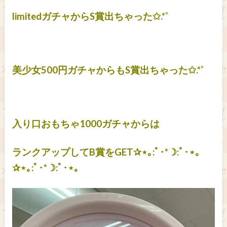
limitedガチャからS賞出ちゃった✩.*˚
美少女500円ガチャからもS賞出ちゃった✩.*˚
入り口おもちゃ1000ガチャからは
ランクアップしてB賞をGET✰⋆｡:ﾟ･*☽:ﾟ･⋆｡
✰⋆｡:ﾟ･*☽:ﾟ･⋆｡