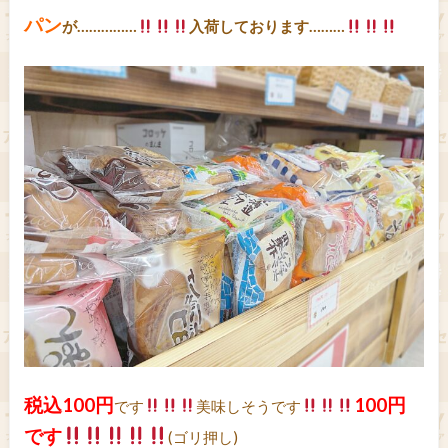
パン
が……………
入荷しております………
税込100円
100円
です
美味しそうです
です
(ゴリ押し)