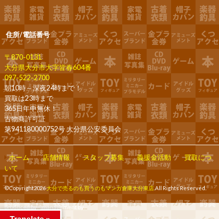
住所/電話番号
〒870-0131
大分県大分市大字皆春604番
097-522-2700
朝10時～深夜24時まで！
買取は23時まで
365日年中無休！
古物商許可証
第941180000752号 大分県公安委員会
ホーム
店舗情報
スタッフ募集
義援金活動
買取につ
いて
©Copyright2026
大分で売るのも買うのもマンガ倉庫大分東店
.All Rights Reserved.
produced by
...
management by
...