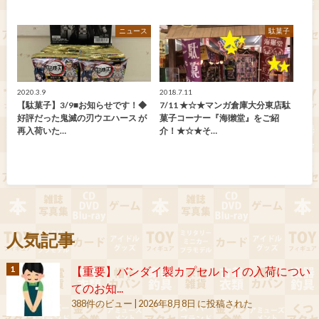
ニュース
駄菓子
2020.3.9
2018.7.11
【駄菓子】3/9■お知らせです！◆
7/11 ★☆★マンガ倉庫大分東店駄
好評だった鬼滅の刃ウエハース が
菓子コーナー『海獺堂』をご紹
再入荷いた…
介！★☆★そ…
人気記事
【重要】バンダイ製カプセルトイの入荷につい
てのお知...
388件のビュー
|
2026年8月8日 に投稿された