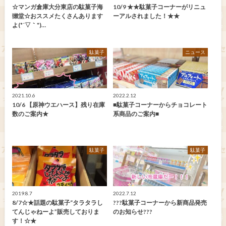
☆マンガ倉庫大分東店の駄菓子海
10/9 ★★駄菓子コーナーがリニュ
獺堂☆おススメたくさんあります
ーアルされました！★★
よ(*´▽｀*)…
駄菓子
ニュース
2021.10.6
2022.2.12
10/6 【原神ウエハース】残り在庫
■駄菓子コーナーからチョコレート
数のご案内★
系商品のご案内■
駄菓子
駄菓子
2019.8.7
2022.7.12
8/7☆★話題の駄菓子“タラタラし
???駄菓子コーナーから新商品発売
てんじゃねーよ”販売しておりま
のお知らせ???
す！☆★