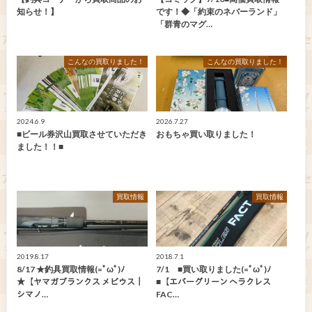
知らせ！】
です！◆「約束のネバーランド」
「群青のマグ…
こんなの買取りました！
こんなの買取りました！
2024.6.9
2026.7.27
■ビール券沢山買取させていただき
おもちゃ買い取りました！
ました！！■
買取情報
買取情報
2019.8.17
2018.7.1
8/17 ★釣具買取情報(=ﾟωﾟ)ﾉ
7/1 ■買い取りました(=ﾟωﾟ)ﾉ
★【ヤマガブランクス メビウス｜
■【エバーグリーン ヘラクレス
シマノ…
FAC…