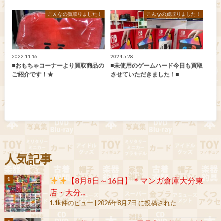
こんなの買取りました！
こんなの買取りました！
2022.11.16
2024.5.28
■おもちゃコーナーより買取商品の
■未使用のゲームハード今日も買取
ご紹介です！★
させていただきました！■
人気記事
【8月8日～16日】＊マンガ倉庫大分東
店・大分...
1.1k件のビュー
|
2026年8月7日 に投稿された