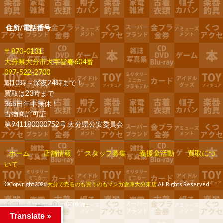
住所/電話番号
〒870-0131
大分県大分市大字皆春604番
097-522-2700
朝10時～深夜24時まで！
買取は23時まで
365日年中無休！
古物商許可証
第941180000752号 大分県公安委員会
ホーム
店舗情報
スタッフ募集
義援金活動
買取につ
いて
©Copyright2026
大分で売るのも買うのもマンガ倉庫大分東店
.All Rights Reserved.
produced by
...
management by
...
Translate »