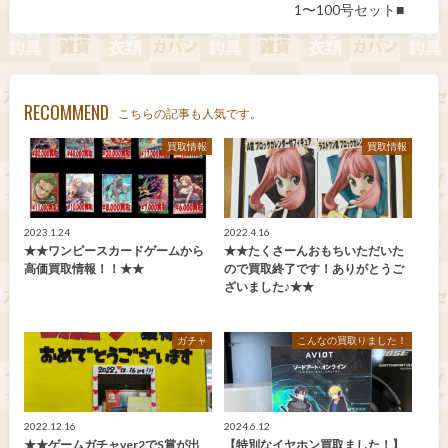
1〜100号セット■
RECOMMEND
こちらの記事も人気です。
買取情報
買取情報
2023.1.24
2022.4.16
★★ワンピースカードゲームから
★★たくさーんおもちいただいた
高価買取情報！！★★
ので買取終了です！ありがとうご
ざいました♪★★
ガチャ
こんなの買取りました！
2022.12.16
2024.6.12
★★ゲームガチャver2でS賞が出
【特別なイヤホン買取ました！】