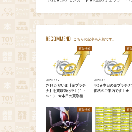
RECOMMEND
こちらの記事も人気です。
買取情報
買
2020.7.19
2020.4.5
7/19 ただいま【金プラチ
4/5★本日の金プラチナ
ナ】を買取強化中！(｀・
価格のご案内です！★
ω・´)ゞ★本日の買取相…
買取情報
買