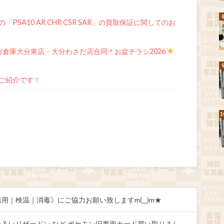
SA10 AR CHR CSR SAR」の買取保証に関してのお
ガ倉庫大分東店・大分わさだ店合同＊お盆チラシ2026
ご紹介です！
｜検温｜消毒》にご協力お願い致しますm(__)m★
わるいリザードン など ポケモン旧裏面カード買い取りまし