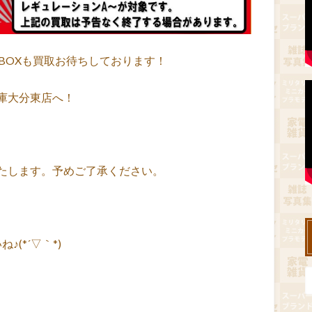
封BOXも買取お待ちしております！
庫大分東店へ！
。
たします。予めご了承ください。
(*´▽｀*)