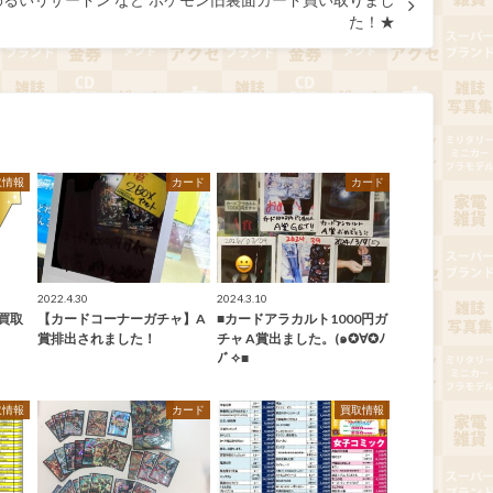
た！★
取情報
カード
カード
2022.4.30
2024.3.10
買取
【カードコーナーガチャ】A
■カードアラカルト1000円ガ
賞排出されました！
チャ A賞出ました。(๑✪∀✪ﾉ
ﾉﾞ✧■
取情報
カード
買取情報