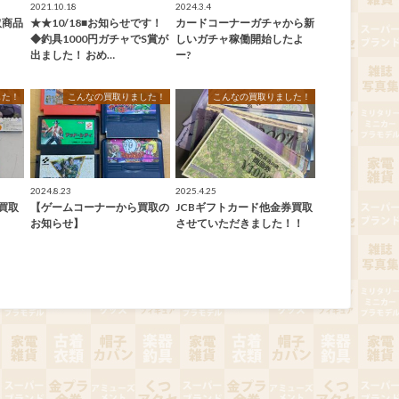
2021.10.18
2024.3.4
取商品
★★10/18■お知らせです！
カードコーナーガチャから新
◆釣具1000円ガチャでS賞が
しいガチャ稼働開始したよ
出ました！ おめ…
ー?
した！
こんなの買取りました！
こんなの買取りました！
2024.8.23
2025.4.25
ら買取
【ゲームコーナーから買取の
JCBギフトカード他金券買取
お知らせ】
させていただきました！！