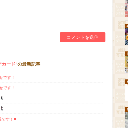
カード
の最新記事
せです！
せです！
報です！■