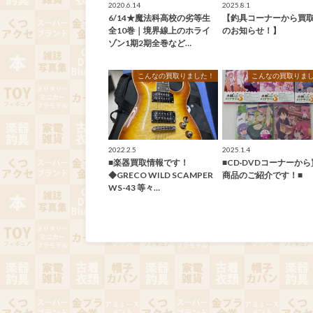
2020.6.14
2025.8.1
6/14★魔法科高校の劣等生
【釣具コーナーから買
全10巻｜境界線上のホライ
のお知らせ！】
ゾン1期2期全巻など…
こんなの買取りました！
こんなの買取りま
2022.2.5
2025.1.4
■楽器買取情報です！
■CD·DVDコーナーか
◆GRECO WILD SCAMPER
商品のご紹介です！■
WS-43 等々…