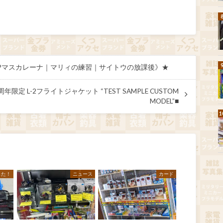
34 I:Pマスカレーナ｜マリィの練習｜サイトウの放課後》★
0周年限定 L-2フライトジャケット “TEST SAMPLE CUSTOM
MODEL”■
した！
ニュース
カード