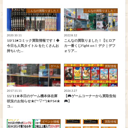
こんなの買取りました！
こんなの買取りました！
2020.10.11
2022.8.12
10/11■コミック買取情報です！◆
こんなの買取りました！【ヒロア
今日も人気タイトル をたくさんお
カ一番くじFight on！ デク｜デフ
持ちいた…
ォリア…
ゲーム
買取情報
2017.11.11
2026.3.27
11/11★本日のゲーム機本体在庫
【
ゲームコーナーから買取告知
状況のお知らせ★(*^▽^*)★PS4★
】
コ…
イベント情報
買取情報