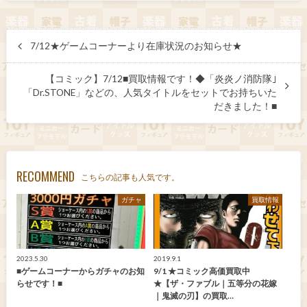
7/12★ゲームコーナーより在庫状況のお知らせ★
【コミック】7/12■買取情報です！◆「炎炎ノ消防隊｣
「Dr.STONE」などの、人気タイトルをセットでお持ちいた
だきました！■
RECOMMEND
こちらの記事も人気です。
ガチャ
買取情報
2023.5.30
2019.9.1
■ゲームコーナーからガチャのお知
9/1 ★コミック高価買取中
らせです！■
★【ザ・ファブル｜五等分の花嫁
｜鬼滅の刃】の買取…