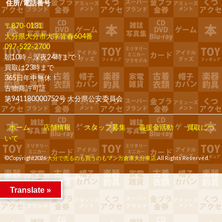
住所/電話番号
〒870-0131
大分県大分市大字皆春604番
097-522-2700
朝10時～深夜24時まで！
買取は23時まで
365日年中無休！
古物商許可証
第941180000752号 大分県公安委員会
ホーム
店舗情報
スタッフ募集
義援金活動
買取につ
いて
©Copyright2026
大分で売るのも買うのもマンガ倉庫大分東店
.All Rights Reserved.
produced by
...
management by
...
Translate »