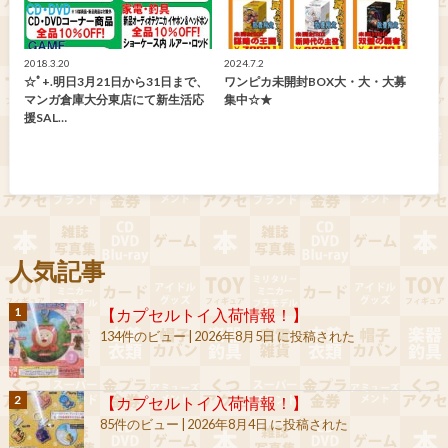
2018.3.20
2024.7.2
☆ﾟ+.明日3月21日から31日まで、
ワンピカ未開封BOX大・大・大募
マンガ倉庫大分東店にて新生活応
集中☆★
援SAL…
人気記事
【カプセルトイ入荷情報！】
134件のビュー
|
2026年8月5日 に投稿された
【カプセルトイ入荷情報！】
85件のビュー
|
2026年8月4日 に投稿された