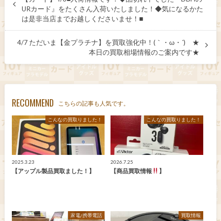
URカード』をたくさん入荷いたしました！◆気になるかた
は是非当店までお越しくださいませ！■
4/7 ただいま【金プラチナ】を買取強化中！(｀・ω・´)ゞ★
本日の買取相場情報のご案内です★
RECOMMEND
こちらの記事も人気です。
こんなの買取りました！
こんなの買取りました！
2025.3.23
2026.7.25
【アップル製品買取ました！】
【商品買取情報
】
家電/携帯電話
買取情報