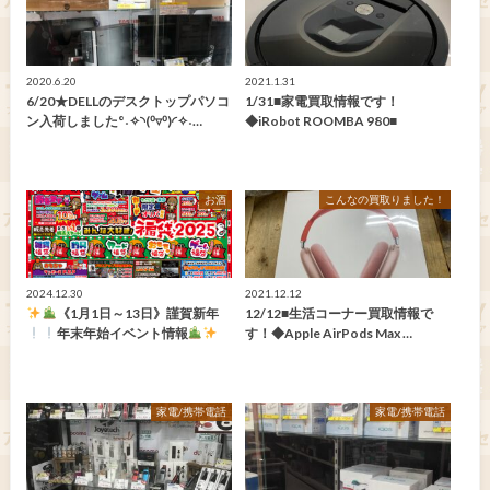
2020.6.20
2021.1.31
6/20★DELLのデスクトップパソコ
1/31■家電買取情報です！
ン入荷しました°˖✧◝(⁰▿⁰)◜✧˖…
◆iRobot ROOMBA 980■
お酒
こんなの買取りました！
2024.12.30
2021.12.12
《1月1日～13日》謹賀新年
12/12■生活コーナー買取情報で
年末年始イベント情報
す！◆Apple AirPods Max …
家電/携帯電話
家電/携帯電話