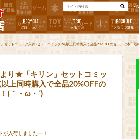
RECYCLE
TRIP
RECRUIT
買取について
出張買取
スタッフ募集
リン」セットコミック入荷♪セットコミック2点以上同時購入で全品20%OFFのセールは本日最終
ナーより★「キリン」セットコミッ
以上同時購入で全品20%OFFの
(｀・ω・´)ゞ
トが入荷しましたー！