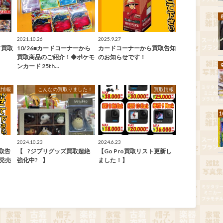
2021.10.26
2025.9.27
ド買取
10/26■カードコーナーから
カードコーナーから買取告知
買取商品のご紹介！◆ポケモ
のお知らせです！
ンカード 25th…
取情報
こんなの買取りました！
買取情報
2024.10.23
2024.6.23
取告
【⠀?ジブリグッズ買取超絶
【Go Pro買取リスト更新し
日発売
強化中?⠀】
ました！】