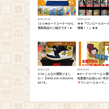
2021.11.15
2023.12.13
11/15■カードコーナーから
★★『ワンピースカー
買取商品のご紹介です！■
情報！！』★★
こんなの買取りました！
買
2021.5.24
2024.2.24
5/24 こんなの買取りまし
■カードコーナーより買
た！【NIKE AIR JORDAN1
知更新のお知らせ? 本
RETR…
ワンピースカード…