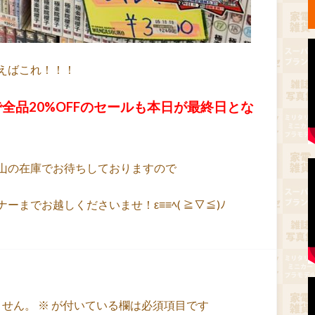
えばこれ！！！
全品20%OFFのセールも本日が最終日とな
山の在庫でお待ちしておりますので
までお越しくださいませ！ε≡≡ﾍ( ≧▽≦)ﾉ
ません。
※
が付いている欄は必須項目です