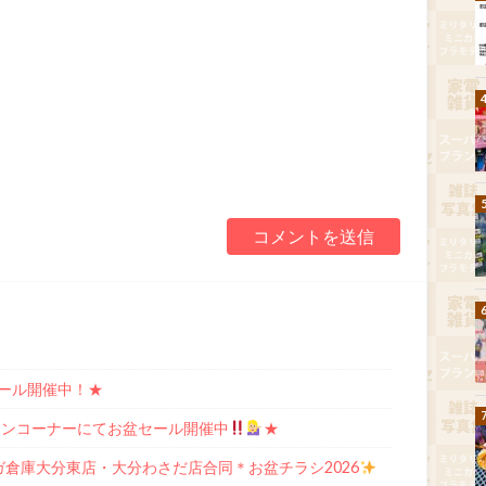
セール開催中！★
ョンコーナーにてお盆セール開催中
★
ガ倉庫大分東店・大分わさだ店合同＊お盆チラシ2026