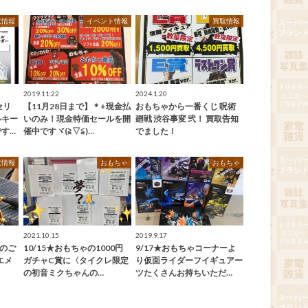
取情報
イベント情報
買取情報
2019.11.22
2024.1.20
セリ
【11月28日まで】＊+現金払
おもちゃから一番くじ 呪術
ルキー
いのみ！現金特価セールを開
廻戦 渋谷事変 弐！ 買取告知
す…
催中ですヾ(≧▽≦)…
でました！
取情報
おもちゃ
おもちゃ
2021.10.15
2019.9.17
品のご
10/15★おもちゃの1000円
9/17★おもちゃコーナーよ
エメ
ガチャC賞に〈タイクレ限定
り仮面ライダーフイギュアー
の初音ミクちゃんの…
ツたくさんお持ちいただ…