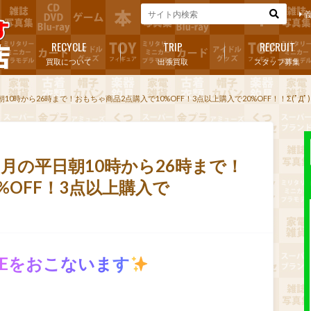
RECYCLE
TRIP
RECRUIT
買取について
出張買取
スタッフ募集
0時から26時まで！おもちゃ商品2点購入で10%OFF！3点以上購入で20%OFF！！Σ(ﾟДﾟ)
月の平日朝10時から26時まで！
%OFF！3点以上購入で
E
を
お
こ
な
い
ま
す