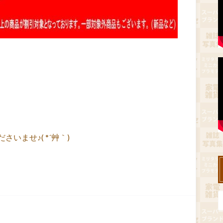
いませ♪( *´艸｀)