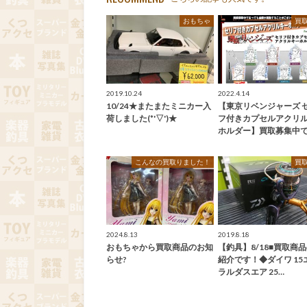
おもちゃ
買
2019.10.24
2022.4.14
10/24★またまたミニカー入
【東京リベンジャーズ 
荷しました(*'▽')★
フ付きカプセルアクリ
ホルダー】買取募集中で
こんなの買取りました！
買
2024.8.13
2019.8.18
おもちゃから買取商品のお知
【釣具】8/18■買取商
らせ?
紹介です！◆ダイワ 15
ラルダスエア 25…