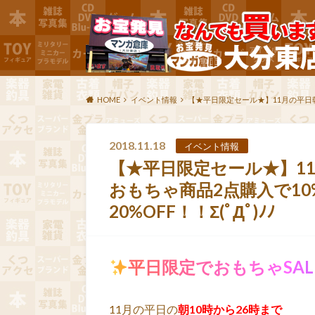
HOME
イベント情報
【★平日限定セール★】11月の平日朝1
2018.11.18
イベント情報
【★平日限定セール★】11
おもちゃ商品2点購入で10
20%OFF！！Σ(ﾟДﾟ)ﾉﾉ
平
日
限
定
で
お
も
ち
ゃ
S
A
L
11月の平日の
朝10時から26時まで