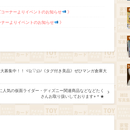
ズコーナーよりイベントのお知らせ
》
ーナーよりイベントのお知らせ
》
取大募集中！！ヾ(≧▽≦)ﾉ《タグ付き美品》ぜひマンガ倉庫大
ﾉ?お子様に人気の仮面ライダー・ディズニー関連商品などなどたく
さんお取り扱いしております+＊★