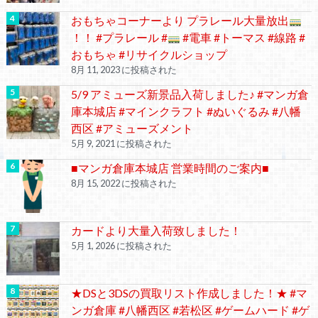
おもちゃコーナーより プラレール大量放出
！！ #プラレール #
#電車 #トーマス #線路 #
おもちゃ #リサイクルショップ
8月 11, 2023 に投稿された
5/9 アミューズ新景品入荷しました♪ #マンガ倉
庫本城店 #マインクラフト #ぬいぐるみ #八幡
西区 #アミューズメント
5月 9, 2021 に投稿された
■マンガ倉庫本城店 営業時間のご案内■
8月 15, 2022 に投稿された
カードより大量入荷致しました！
5月 1, 2026 に投稿された
★DSと3DSの買取リスト作成しました！★ #マ
ンガ倉庫 #八幡西区 #若松区 #ゲームハード #ゲ