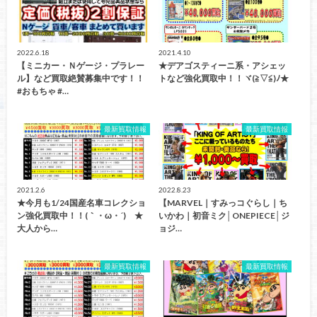
2022.6.18
2021.4.10
【ミニカー・Ｎゲージ・プラレー
★デアゴスティーニ系・アシェッ
ル】など買取絶賛募集中です！！
トなど強化買取中！！ヾ(≧▽≦)ﾉ★
#おもちゃ #…
最新買取情報
最新買取情報
2021.2.6
2022.8.23
★今月も1/24国産名車コレクショ
【MARVEL｜すみっコぐらし｜ち
ン強化買取中！！(｀・ω・´)ゞ★
いかわ｜初音ミク│ONEPIECE│ジ
大人から…
ョジ…
最新買取情報
最新買取情報