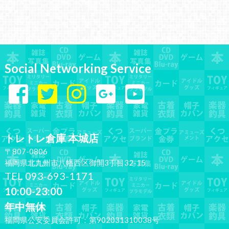
Social Networking Service
トレトレ倉庫 本城店
〒807-0806
福岡県北九州市八幡西区御開3丁目32-15
TEL 093-693-1171
10:00-23:00
年中無休
福岡県公安委員会許可：第902031310038号