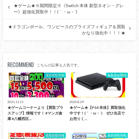
★ゲーム★※期間限定※《Switch 本体 新型ネオン・グレ
ー》超強化買取中！！(｀・ω・´)ゞ
★ドラゴンボール、ワンピースのプライズフィギュアを買取
かなり強化中！！！★
RECOMMEND
こちらの記事も人気です。
最新買取情報
最新買取情報
2021.11.11
2020.8.29
★ゲームコーナーより【買取プラ
★ゲーム★【PS4 本体】買取強化
スアップ】情報です！ #マンガ倉
中です！(｀・ω・´)ゞぜひ当店で
庫 #八幡西区…
お売りく…
最新買取情報
最新買取情報