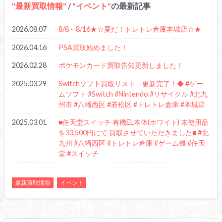
最新買取情報
/
イベント
の最新記事
2026.08.07
8/8～8/16★☆夏だ！トレトレ倉庫本城店☆★
2026.04.16
PSA買取始めました！
2026.02.28
ポケモンカード買取告知更新しました！
2025.03.29
Switchソフト買取リスト 更新完了！◆ #ゲー
ムソフト #Switch #Nintendo #リサイクル #北九
州市 #八幡西区 #若松区 #トレトレ倉庫 #本城店
2025.03.01
■任天堂スイッチ 有機EL本体(ホワイト) 未使用品
を33,500円にて 買取させていただきました■ #北
九州 #八幡西区 #トレトレ倉庫 #ゲーム機 #任天
堂 #スイッチ
最新買取情報
イベント