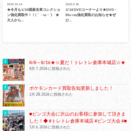
2020.10.14
2020.2.18
★今月も1/24国産名車コレクショ
2/18 DVDコーナーより★DVD・
ン強化買取中！！(｀・ω・´)ゞ★
Blu-ray強化買取のお知らせ★ぜ
大人から…
ひ…
8/8～8/16★☆夏だ！トレトレ倉庫本城店☆★
8月 7, 2026 に投稿された
ポケモンカード買取告知更新しました！
2月 28, 2026 に投稿された
■ビンゴ大会に沢山のお客様に参加して頂きま
した！◆ #トレトレ倉庫本城店 #ビンゴ大会 #■
5月 6, 2026 に投稿された