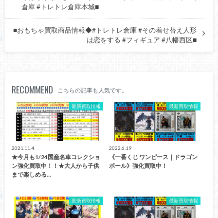
倉庫 #トレトレ倉庫本城■
■おもちゃ買取商品情報◆#トレトレ倉庫 #その着せ替え人形
は恋をする #フィギュア #八幡西区■
RECOMMEND
こちらの記事も人気です。
最新買取情報
最新買取情報
2021.11.4
2022.6.19
★今月も1/24国産名車コレクショ
《一番くじ ワンピース｜ドラゴン
ン強化買取中！！★大人から子供
ボール》強化買取中！
まで楽しめる…
最新買取情報
最新買取情報