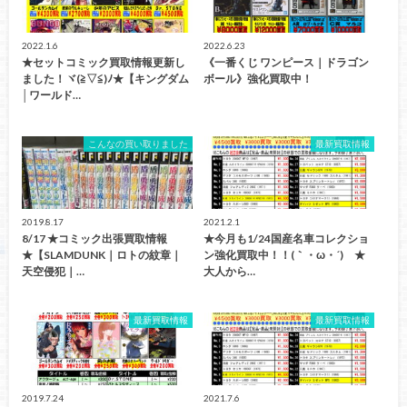
2022.1.6
2022.6.23
★セットコミック買取情報更新し
《一番くじ ワンピース｜ドラゴン
ました！ヾ(≧▽≦)ﾉ★【キングダム
ボール》強化買取中！
│ワールド…
こんなの買い取りました
最新買取情報
2019.8.17
2021.2.1
8/17 ★コミック出張買取情報
★今月も1/24国産名車コレクショ
★【SLAMDUNK｜ロトの紋章｜
ン強化買取中！！(｀・ω・´)ゞ★
天空侵犯｜…
大人から…
最新買取情報
最新買取情報
2019.7.24
2021.7.6