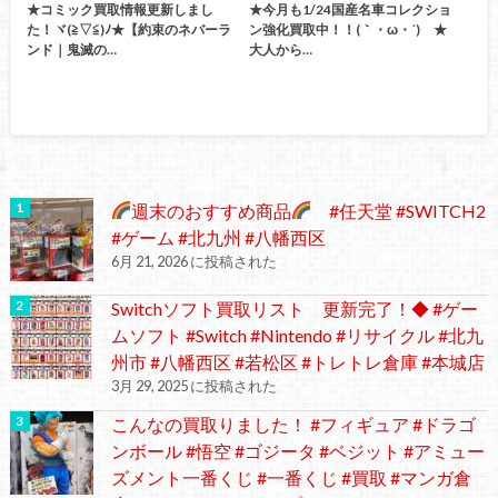
★コミック買取情報更新しまし
★今月も1/24国産名車コレクショ
た！ヾ(≧▽≦)ﾉ★【約束のネバーラ
ン強化買取中！！(｀・ω・´)ゞ★
ンド｜鬼滅の…
大人から…
週末のおすすめ商品
#任天堂 #SWITCH2
#ゲーム #北九州 #八幡西区
6月 21, 2026 に投稿された
Switchソフト買取リスト 更新完了！◆ #ゲー
ムソフト #Switch #Nintendo #リサイクル #北九
州市 #八幡西区 #若松区 #トレトレ倉庫 #本城店
3月 29, 2025 に投稿された
こんなの買取りました！ #フィギュア #ドラゴ
ンボール #悟空 #ゴジータ #ベジット #アミュー
ズメント一番くじ #一番くじ #買取 #マンガ倉