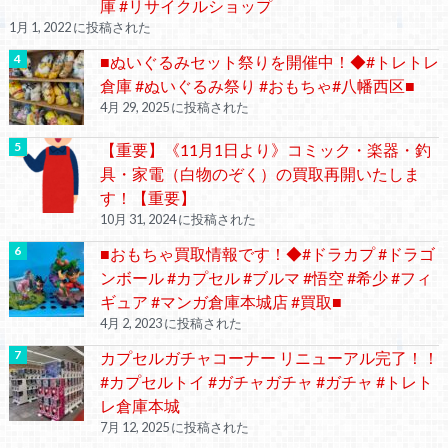
庫 #リサイクルショップ
1月 1, 2022 に投稿された
■ぬいぐるみセット祭りを開催中！◆#トレトレ
倉庫 #ぬいぐるみ祭り #おもちゃ#八幡西区■
4月 29, 2025 に投稿された
【重要】《11月1日より》コミック・楽器・釣
具・家電（白物のぞく）の買取再開いたしま
す！【重要】
10月 31, 2024 に投稿された
■おもちゃ買取情報です！◆#ドラカプ #ドラゴ
ンボール #カプセル #ブルマ #悟空 #希少 #フィ
ギュア #マンガ倉庫本城店 #買取■
4月 2, 2023 に投稿された
カプセルガチャコーナー リニューアル完了！！
#カプセルトイ #ガチャガチャ #ガチャ #トレト
レ倉庫本城
7月 12, 2025 に投稿された