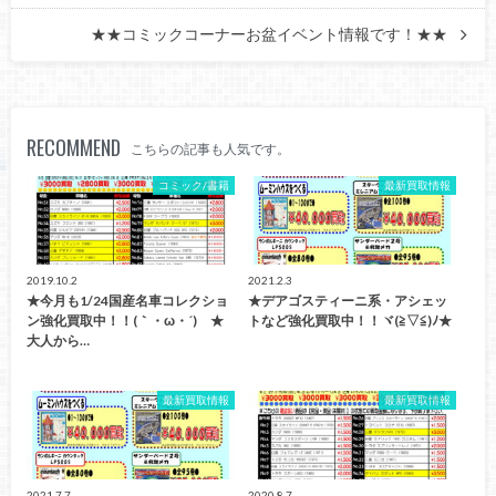
★★コミックコーナーお盆イベント情報です！★★
RECOMMEND
こちらの記事も人気です。
コミック/書籍
最新買取情報
2019.10.2
2021.2.3
★今月も1/24国産名車コレクショ
★デアゴスティーニ系・アシェッ
ン強化買取中！！(｀・ω・´)ゞ★
トなど強化買取中！！ヾ(≧▽≦)ﾉ★
大人から…
最新買取情報
最新買取情報
2021.7.7
2020.8.7