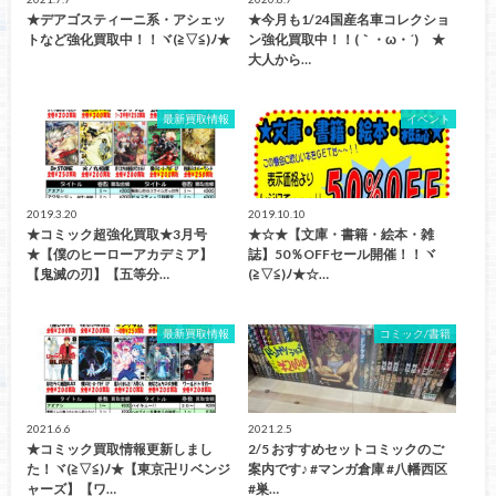
★デアゴスティーニ系・アシェッ
★今月も1/24国産名車コレクショ
トなど強化買取中！！ヾ(≧▽≦)ﾉ★
ン強化買取中！！(｀・ω・´)ゞ★
大人から…
最新買取情報
イベント
2019.3.20
2019.10.10
★コミック超強化買取★3月号
★☆★【文庫・書籍・絵本・雑
★【僕のヒーローアカデミア】
誌】50％OFFセール開催！！ヾ
【鬼滅の刃】【五等分…
(≧▽≦)ﾉ★☆…
最新買取情報
コミック/書籍
2021.6.6
2021.2.5
★コミック買取情報更新しまし
2/5 おすすめセットコミックのご
た！ヾ(≧▽≦)ﾉ★【東京卍リベンジ
案内です♪ #マンガ倉庫 #八幡西区
ャーズ】【ワ…
#巣…