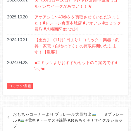
ルデンウイークがあつい！！★
2025.10.20
アオアシ 1〜40巻をを買取させていただきまし
た！#トレトレ倉庫本城店 #アオアシ #コミック
買取 #八幡西区 #北九州
2024.10.31
【重要】《11月1日より》コミック・楽器・釣
具・家電（白物のぞく）の買取再開いたしま
す！【重要】
2024.04.28
■コミックよりおすすめセットのご案内です\(
‘ω’)/■
コミック/書籍
おもちゃコーナーより プラレール大量放出
！！ #プラレー
ル #
#電車 #トーマス #線路 #おもちゃ #リサイクルショッ
プ