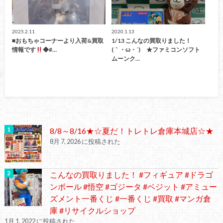
2025.2.11
2020.1.13
■おもちゃコーナーより入荷&買取
1/13 こんなの買取りました！
情報です
◆#…
(｀・ω・´)ゞ★ファミコンソフト
ムーンク…
8/8～8/16★☆夏だ！トレトレ倉庫本城店☆★
8月 7, 2026 に投稿された
こんなの買取りました！ #フィギュア #ドラゴ
ンボール #悟空 #ゴジータ #ベジット #アミュー
ズメント一番くじ #一番くじ #買取 #マンガ倉
庫 #リサイクルショップ
1月 1, 2022 に投稿された