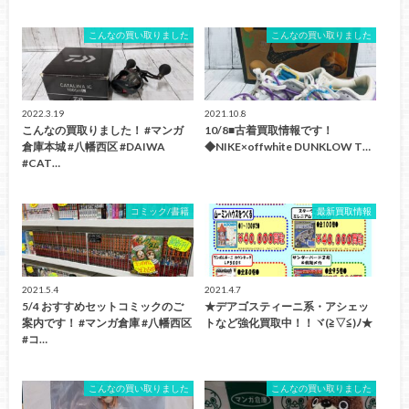
こんなの買い取りました
こんなの買い取りました
2022.3.19
2021.10.8
こんなの買取りました！ #マンガ
10/8■古着買取情報です！
倉庫本城 #八幡西区 #DAIWA
◆NIKE×offwhite DUNKLOW T…
#CAT…
コミック/書籍
最新買取情報
2021.5.4
2021.4.7
5/4 おすすめセットコミックのご
★デアゴスティーニ系・アシェッ
案内です！ #マンガ倉庫 #八幡西区
トなど強化買取中！！ヾ(≧▽≦)ﾉ★
#コ…
こんなの買い取りました
こんなの買い取りました