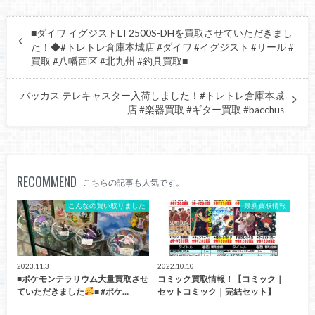
■ダイワ イグジストLT2500S-DHを買取させていただきまし
た！◆#トレトレ倉庫本城店 #ダイワ #イグジスト #リール #
買取 #八幡西区 #北九州 #釣具買取■
バッカス テレキャスター入荷しました！#トレトレ倉庫本城
店 #楽器買取 #ギター買取 #bacchus
RECOMMEND
こちらの記事も人気です。
こんなの買い取りました
最新買取情報
2023.11.3
2022.10.10
■ポケモンテラリウム大量買取させ
コミック買取情報！【コミック｜
ていただきました
■ #ポケ…
セットコミック｜完結セット】