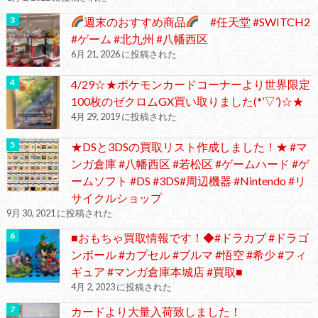
週末のおすすめ商品
#任天堂 #SWITCH2
#ゲーム #北九州 #八幡西区
6月 21, 2026 に投稿された
4/29☆★ポケモンカードコーナーより世界限定
100枚のゼクロムGX買い取りました(*’▽’)☆★
4月 29, 2019 に投稿された
★DSと3DSの買取リスト作成しました！★ #マ
ンガ倉庫 #八幡西区 #若松区 #ゲームハード #ゲ
ームソフト #DS #3DS#周辺機器 #Nintendo #リ
サイクルショップ
9月 30, 2021 に投稿された
■おもちゃ買取情報です！◆#ドラカプ #ドラゴ
ンボール #カプセル #ブルマ #悟空 #希少 #フィ
ギュア #マンガ倉庫本城店 #買取■
4月 2, 2023 に投稿された
カードより大量入荷致しました！