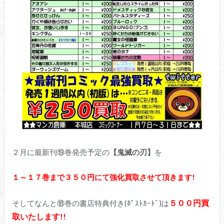
２月に最新刊⑲巻発売予定の
【鬼滅の刃】
を
１～１７巻まで３５０円にて強化買取させて頂きます!
５００円買
そしてなんと⑱巻の書店特典付き(ﾎﾟｽﾄｶｰﾄﾞ)は
取いたします!!