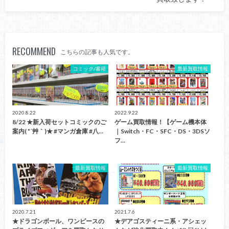
RECOMMEND
こちらの記事も人気です。
コミック/書籍
最新買取情報
2020.8.22
2022.9.22
8/22 ★新入荷セットコミックのご
ゲーム買取情報！【ゲーム機本体
案内( *´艸｀)★ #マンガ倉庫 #八…
｜Switch・FC・SFC・DS・3DSソ
フ…
最新買取情報
最新買取情報
2020.7.21
2021.7.6
★ドラゴンボール、ワンピースの
★デアゴスティーニ系・アシェッ