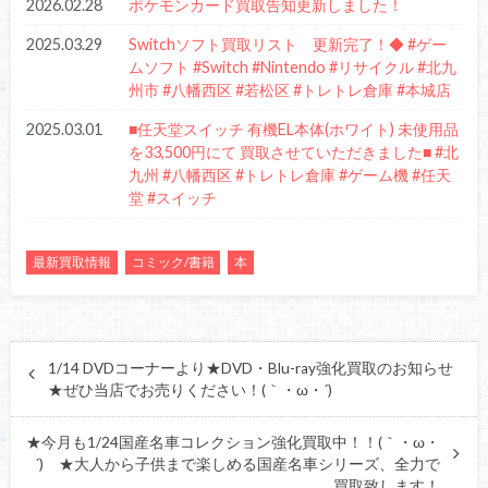
2026.02.28
ポケモンカード買取告知更新しました！
2025.03.29
Switchソフト買取リスト 更新完了！◆ #ゲー
ムソフト #Switch #Nintendo #リサイクル #北九
州市 #八幡西区 #若松区 #トレトレ倉庫 #本城店
2025.03.01
■任天堂スイッチ 有機EL本体(ホワイト) 未使用品
を33,500円にて 買取させていただきました■ #北
九州 #八幡西区 #トレトレ倉庫 #ゲーム機 #任天
堂 #スイッチ
最新買取情報
コミック/書籍
本
1/14 DVDコーナーより★DVD・Blu-ray強化買取のお知らせ
★ぜひ当店でお売りください！(｀・ω・´)ゞ
★今月も1/24国産名車コレクション強化買取中！！(｀・ω・
´)ゞ★大人から子供まで楽しめる国産名車シリーズ、全力で
買取致します！