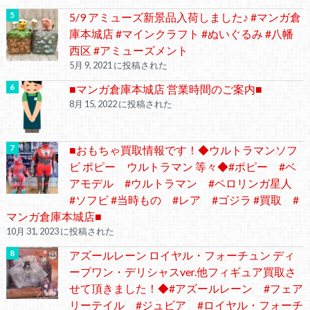
5/9 アミューズ新景品入荷しました♪ #マンガ倉
庫本城店 #マインクラフト #ぬいぐるみ #八幡
西区 #アミューズメント
5月 9, 2021 に投稿された
■マンガ倉庫本城店 営業時間のご案内■
8月 15, 2022 に投稿された
■おもちゃ買取情報です！◆ウルトラマンソフ
ビ ポピー ウルトラマン 等々◆#ポピー #ベ
アモデル #ウルトラマン #ペロリンガ星人
#ソフビ #当時もの #レア #ゴジラ #買取 #
マンガ倉庫本城店■
10月 31, 2023 に投稿された
アズールレーン ロイヤル・フォーチュン ディ
ープワン・デリシャスver.他フィギュア買取さ
せて頂きました！◆#アズールレーン #フェア
リーテイル #ジュビア #ロイヤル・フォーチ