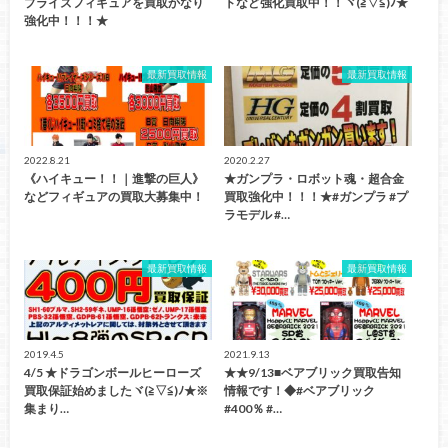
プライズフィギュアを買取かなり
トなど強化買取中！！ヾ(≧▽≦)ﾉ★
強化中！！！★
最新買取情報
最新買取情報
2022.8.21
2020.2.27
《ハイキュー！！｜進撃の巨人》
★ガンプラ・ロボット魂・超合金
などフィギュアの買取大募集中！
買取強化中！！！★#ガンプラ #プ
ラモデル #…
最新買取情報
最新買取情報
2019.4.5
2021.9.13
4/5 ★ドラゴンボールヒーローズ
★★9/13■ベアブリック買取告知
買取保証始めましたヾ(≧▽≦)ﾉ★※
情報です！◆#ベアブリック
集まり…
#400％ #…