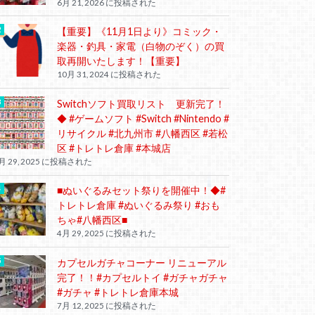
6月 21, 2026 に投稿された
【重要】《11月1日より》コミック・
楽器・釣具・家電（白物のぞく）の買
取再開いたします！【重要】
10月 31, 2024 に投稿された
Switchソフト買取リスト 更新完了！
◆ #ゲームソフト #Switch #Nintendo #
リサイクル #北九州市 #八幡西区 #若松
区 #トレトレ倉庫 #本城店
月 29, 2025 に投稿された
■ぬいぐるみセット祭りを開催中！◆#
トレトレ倉庫 #ぬいぐるみ祭り #おも
ちゃ#八幡西区■
4月 29, 2025 に投稿された
カプセルガチャコーナー リニューアル
完了！！#カプセルトイ #ガチャガチャ
#ガチャ #トレトレ倉庫本城
7月 12, 2025 に投稿された