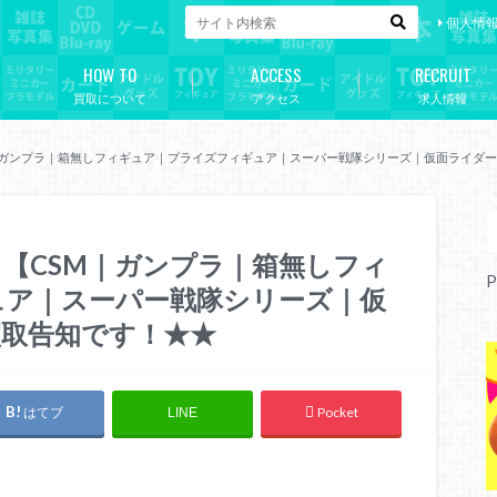
個人情
HOW TO
ACCESS
RECRUIT
買取について
アクセス
求人情報
｜ガンプラ｜箱無しフィギュア｜プライズフィギュア｜スーパー戦隊シリーズ｜仮面ライダ
【CSM｜ガンプラ｜箱無しフィ
P
ュア｜スーパー戦隊シリーズ｜仮
取告知です！★★
はてブ
Pocket
LINE