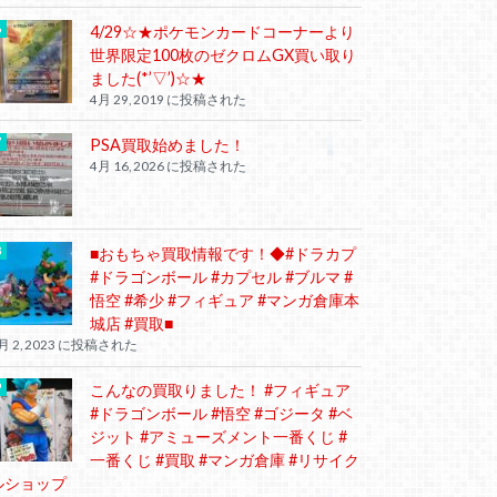
4/29☆★ポケモンカードコーナーより
世界限定100枚のゼクロムGX買い取り
ました(*’▽’)☆★
4月 29, 2019 に投稿された
PSA買取始めました！
4月 16, 2026 に投稿された
■おもちゃ買取情報です！◆#ドラカプ
#ドラゴンボール #カプセル #ブルマ #
悟空 #希少 #フィギュア #マンガ倉庫本
城店 #買取■
月 2, 2023 に投稿された
こんなの買取りました！ #フィギュア
#ドラゴンボール #悟空 #ゴジータ #ベ
ジット #アミューズメント一番くじ #
一番くじ #買取 #マンガ倉庫 #リサイク
ルショップ