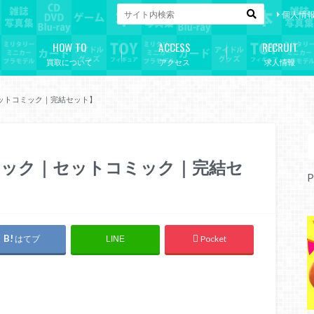
個人情
HOW TO
ACCESS
RECRUIT
買取について
アクセス
求人情報
ットコミック｜完結セット】
ミック｜セットコミック｜完結セ
P
はてブ
Pocket
LINE