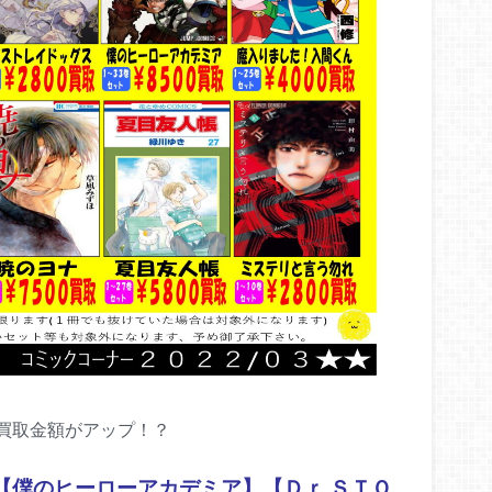
買取金額がアップ！？
【僕のヒーローアカデミア】【Ｄｒ.ＳＴＯ