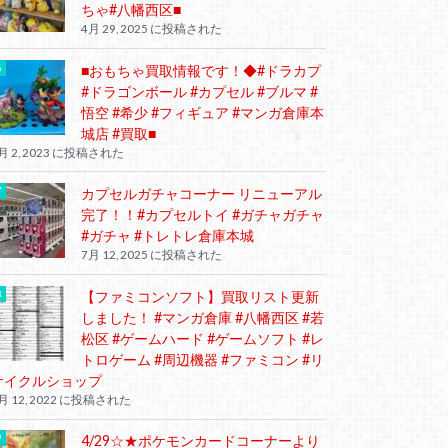
ちゃ#八幡西区■
4月 29, 2025 に投稿された
■おもちゃ買取情報です！◆#ドラカプ
#ドラゴンボール #カプセル #ブルマ #
悟空 #希少 #フィギュア #マンガ倉庫本
城店 #買取■
月 2, 2023 に投稿された
カプセルガチャコーナー リニューアル
完了！！#カプセルトイ #ガチャガチャ
#ガチャ #トレトレ倉庫本城
7月 12, 2025 に投稿された
【ファミコンソフト】買取リスト更新
しました！ #マンガ倉庫 #八幡西区 #若
松区 #ゲームハード #ゲームソフト #レ
トロゲーム #周辺機器 #ファミコン #リ
サイクルショップ
月 12, 2022 に投稿された
4/29☆★ポケモンカードコーナーより