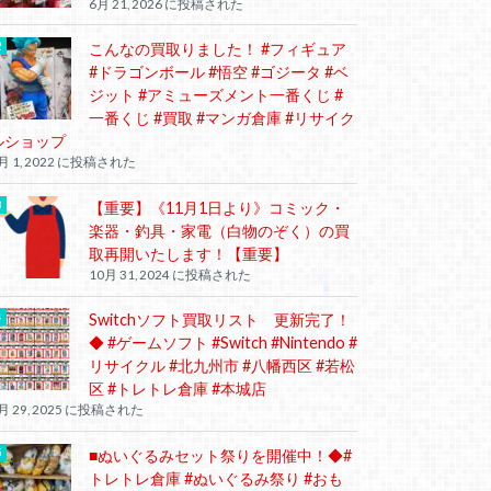
6月 21, 2026 に投稿された
こんなの買取りました！ #フィギュア
#ドラゴンボール #悟空 #ゴジータ #ベ
ジット #アミューズメント一番くじ #
一番くじ #買取 #マンガ倉庫 #リサイク
ルショップ
月 1, 2022 に投稿された
【重要】《11月1日より》コミック・
楽器・釣具・家電（白物のぞく）の買
取再開いたします！【重要】
10月 31, 2024 に投稿された
Switchソフト買取リスト 更新完了！
◆ #ゲームソフト #Switch #Nintendo #
リサイクル #北九州市 #八幡西区 #若松
区 #トレトレ倉庫 #本城店
月 29, 2025 に投稿された
■ぬいぐるみセット祭りを開催中！◆#
トレトレ倉庫 #ぬいぐるみ祭り #おも