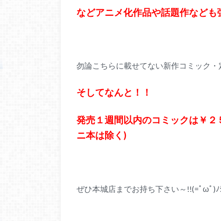
などアニメ化作品や話題作なども
勿論こちらに載せてない新作コミック・
そしてなんと！！
発売１週間以内のコミックは￥２
ニ本は除く)
ぜひ本城店までお持ち下さい～!!(=ﾟωﾟ)ﾉ