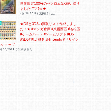
世界限定100枚のゼクロムGX買い取り
ました(*’▽’)☆★
4月 29, 2019 に投稿された
★DSと3DSの買取リスト作成しまし
た！★ #マンガ倉庫 #八幡西区 #若松区
#ゲームハード #ゲームソフト #DS
#3DS#周辺機器 #Nintendo #リサイク
ルショップ
月 30, 2021 に投稿された