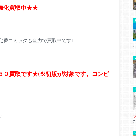
強化買取中★★
定番コミックも全力で買取中です♪
4
５０買取です★(※初版が対象です。コンビ
ｼ
7