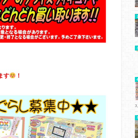
ます
！
3