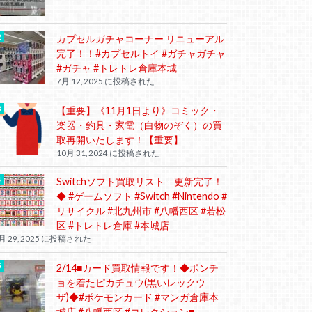
カプセルガチャコーナー リニューアル
完了！！#カプセルトイ #ガチャガチャ
#ガチャ #トレトレ倉庫本城
7月 12, 2025 に投稿された
【重要】《11月1日より》コミック・
楽器・釣具・家電（白物のぞく）の買
取再開いたします！【重要】
10月 31, 2024 に投稿された
Switchソフト買取リスト 更新完了！
◆ #ゲームソフト #Switch #Nintendo #
リサイクル #北九州市 #八幡西区 #若松
区 #トレトレ倉庫 #本城店
月 29, 2025 に投稿された
2/14■カード買取情報です！◆ポンチ
ョを着たピカチュウ(黒いレックウ
ザ)◆#ポケモンカード #マンガ倉庫本
城店 #八幡西区 #コレクション■