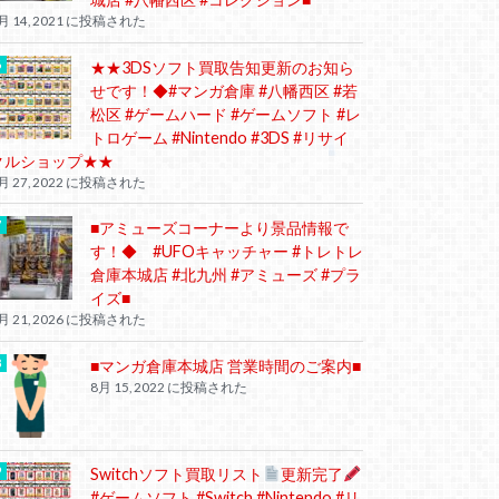
月 14, 2021 に投稿された
★★3DSソフト買取告知更新のお知ら
せです！◆#マンガ倉庫 #八幡西区 #若
松区 #ゲームハード #ゲームソフト #レ
トロゲーム #Nintendo #3DS #リサイ
クルショップ★★
月 27, 2022 に投稿された
■アミューズコーナーより景品情報で
す！◆ #UFOキャッチャー #トレトレ
倉庫本城店 #北九州 #アミューズ #プラ
イズ■
月 21, 2026 に投稿された
■マンガ倉庫本城店 営業時間のご案内■
8月 15, 2022 に投稿された
Switchソフト買取リスト
更新完了
#ゲームソフト #Switch #Nintendo #リ