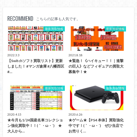
RECOMMEND
こちらの記事も人気です。
最新買取情報
最新買取情報
2022.3.3
2021.8.18
【Switchソフト買取リスト】更新
★緊急！《ハイキュー！！｜進撃
しました！ #マンガ倉庫 #八幡西区
の巨人》などフィギュアの買取大
#…
募集中！★
最新買取情報
最新買取情報
2020.4.15
2020.6.26
★今月も1/24国産名車コレクショ
★ゲーム★【PS4 本体】買取強化
ン強化買取中！！(｀・ω・´)ゞ★
中です！(｀・ω・´)ゞぜひ当店で
大人から…
お売りく…