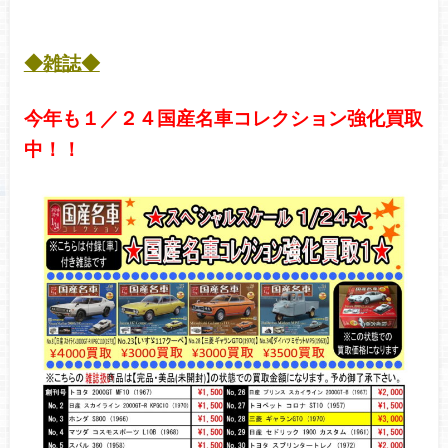
◆雑誌
◆
今年も１／２４国産名車コレクション強化買取
中！！