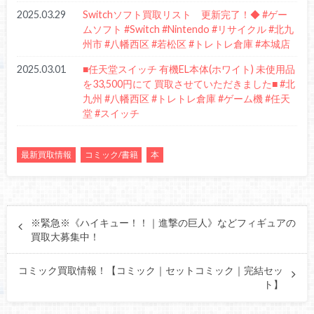
2025.03.29
Switchソフト買取リスト 更新完了！◆ #ゲー
ムソフト #Switch #Nintendo #リサイクル #北九
州市 #八幡西区 #若松区 #トレトレ倉庫 #本城店
2025.03.01
■任天堂スイッチ 有機EL本体(ホワイト) 未使用品
を33,500円にて 買取させていただきました■ #北
九州 #八幡西区 #トレトレ倉庫 #ゲーム機 #任天
堂 #スイッチ
最新買取情報
コミック/書籍
本
※緊急※《ハイキュー！！｜進撃の巨人》などフィギュアの
買取大募集中！
コミック買取情報！【コミック｜セットコミック｜完結セッ
ト】