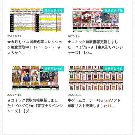
最新買取情報
最新買取情報
2021.8.25
2020.9.4
★今月も1/24国産名車コレクショ
★コミック買取情報更新しまし
ン強化買取中！！(｀・ω・´)ゞ★
た！ヾ(≧▽≦)ﾉ★【東京卍リベンジ
大人から…
ャーズ】【ハ…
最新買取情報
最新買取情報
2021.9.15
2023.5.18
★コミック買取情報更新しまし
◆ゲームコーナー■Switchソフト
た！ヾ(≧▽≦)ﾉ★【東京卍リベンジ
買取リスト更新しました
…
ャーズ】【ブ…