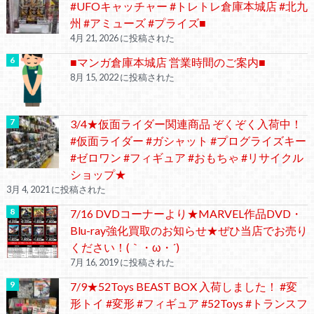
#UFOキャッチャー #トレトレ倉庫本城店 #北九
州 #アミューズ #プライズ■
4月 21, 2026 に投稿された
■マンガ倉庫本城店 営業時間のご案内■
8月 15, 2022 に投稿された
3/4★仮面ライダー関連商品 ぞくぞく入荷中！
#仮面ライダー #ガシャット #プログライズキー
#ゼロワン #フィギュア #おもちゃ #リサイクル
ショップ★
3月 4, 2021 に投稿された
7/16 DVDコーナーより★MARVEL作品DVD・
Blu-ray強化買取のお知らせ★ぜひ当店でお売り
ください！(｀・ω・´)ゞ
7月 16, 2019 に投稿された
7/9★52Toys BEAST BOX 入荷しました！ #変
形トイ #変形 #フィギュア #52Toys #トランスフ