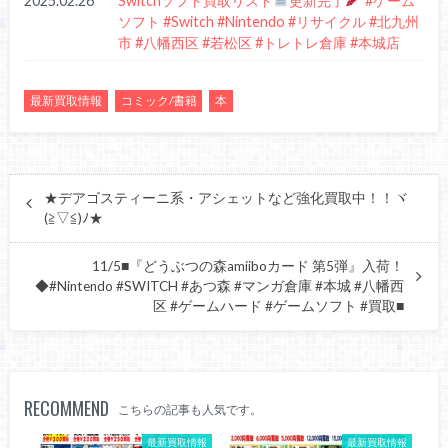
2025.02.26
Switchソフト買取リスト
更新完了
#ゲーム
ソフト #Switch #Nintendo #リサイクル #北九州
市 #八幡西区 #若松区 #トレトレ倉庫 #本城店
最新買取情報
コミック/書籍
本
★デアゴスティーニ系・アシェットなど強化買取中！！ヾ
(≧▽≦)ﾉ★
11/5■『どうぶつの森amiiboカード 第5弾』入荷！
◆#Nintendo #SWITCH #あつ森 #マンガ倉庫 #本城 #八幡西
区 #ゲームハード #ゲームソフト #買取■
RECOMMEND
こちらの記事も人気です。
最新買取情報
最新買取情報