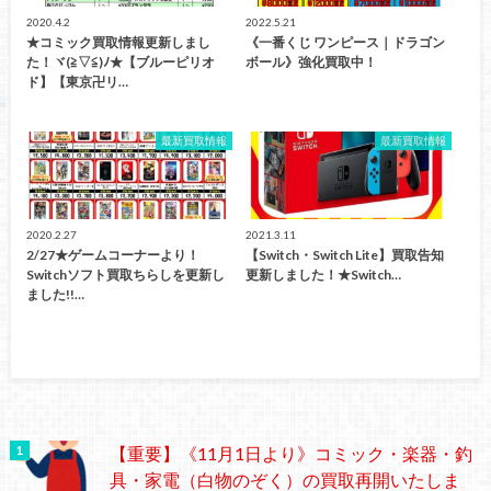
2020.4.2
2022.5.21
★コミック買取情報更新しまし
《一番くじ ワンピース｜ドラゴン
た！ヾ(≧▽≦)ﾉ★【ブルーピリオ
ボール》強化買取中！
ド】【東京卍リ…
最新買取情報
最新買取情報
2020.2.27
2021.3.11
2/27★ゲームコーナーより！
【Switch・Switch Lite】買取告知
Switchソフト買取ちらしを更新し
更新しました！★Switch…
ました!!…
【重要】《11月1日より》コミック・楽器・釣
具・家電（白物のぞく）の買取再開いたしま