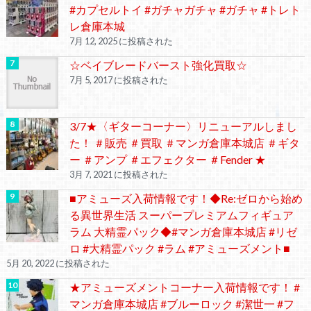
#カプセルトイ #ガチャガチャ #ガチャ #トレト
レ倉庫本城
7月 12, 2025 に投稿された
☆ベイブレードバースト強化買取☆
7月 5, 2017 に投稿された
3/7★〈ギターコーナー〉リニューアルしまし
た！ ＃販売 ＃買取 ＃マンガ倉庫本城店 ＃ギタ
ー ＃アンプ ＃エフェクター ＃Fender ★
3月 7, 2021 に投稿された
■アミューズ入荷情報です！◆Re:ゼロから始め
る異世界生活 スーパープレミアムフィギュア
ラム 大精霊パック◆#マンガ倉庫本城店 #リゼ
ロ #大精霊パック #ラム #アミューズメント■
5月 20, 2022 に投稿された
★アミューズメントコーナー入荷情報です！ #
マンガ倉庫本城店 #ブルーロック #潔世一 #フ