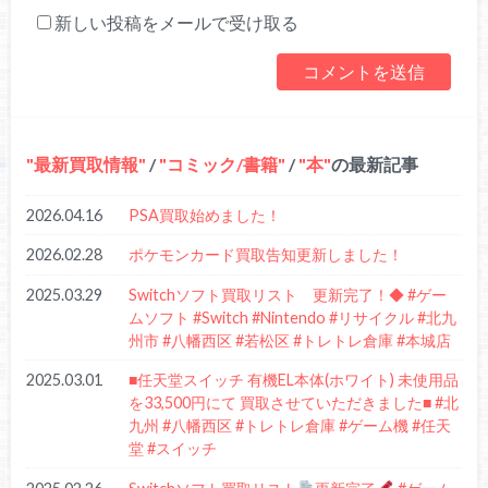
新しい投稿をメールで受け取る
最新買取情報
/
コミック/書籍
/
本
の最新記事
2026.04.16
PSA買取始めました！
2026.02.28
ポケモンカード買取告知更新しました！
2025.03.29
Switchソフト買取リスト 更新完了！◆ #ゲー
ムソフト #Switch #Nintendo #リサイクル #北九
州市 #八幡西区 #若松区 #トレトレ倉庫 #本城店
2025.03.01
■任天堂スイッチ 有機EL本体(ホワイト) 未使用品
を33,500円にて 買取させていただきました■ #北
九州 #八幡西区 #トレトレ倉庫 #ゲーム機 #任天
堂 #スイッチ