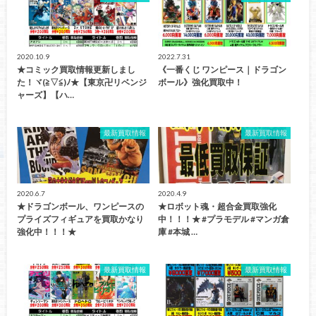
2020.10.9
2022.7.31
★コミック買取情報更新しまし
《一番くじ ワンピース｜ドラゴン
た！ヾ(≧▽≦)ﾉ★【東京卍リベンジ
ボール》強化買取中！
ャーズ】【ハ…
最新買取情報
最新買取情報
2020.6.7
2020.4.9
★ドラゴンボール、ワンピースの
★ロボット魂・超合金買取強化
プライズフィギュアを買取かなり
中！！！★ #プラモデル #マンガ倉
強化中！！！★
庫 #本城 …
最新買取情報
最新買取情報