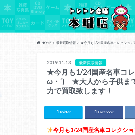
HOME
最新買取情報
★今月も1/24国産名車コレクショ
2019.11.13
最新買取情報
★今月も1/24国産名車コ
ω・´)ゞ★大人から子供
力で買取致します！
Twitter
Facebook
今月も1/24国産名車コレクシ