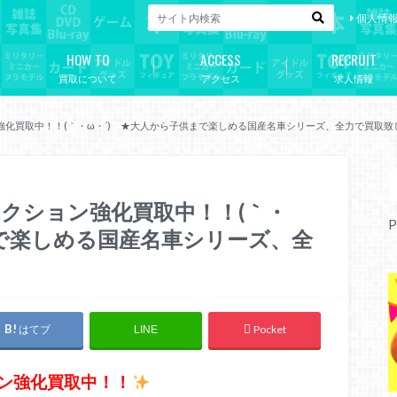
個人情
HOW TO
ACCESS
RECRUIT
買取について
アクセス
求人情報
ン強化買取中！！(｀・ω・´)ゞ★大人から子供まで楽しめる国産名車シリーズ、全力で買取致
レクション強化買取中！！(｀・
P
まで楽しめる国産名車シリーズ、全
はてブ
Pocket
LINE
ョン強化買取中！！