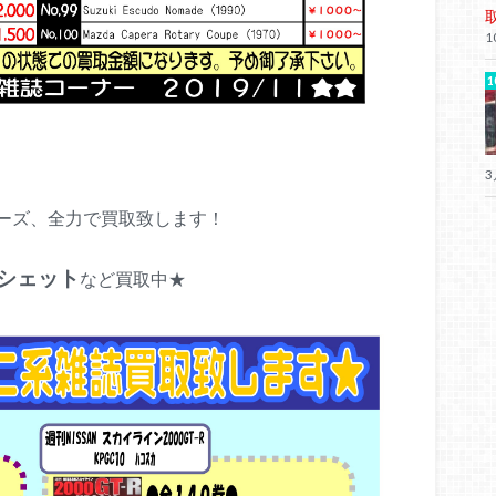
1
3
ーズ、全力で買取致します！
シェット
など買取中★