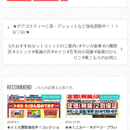
★デアゴスティーニ系・アシェットなど強化買取中！！ヾ
(≧▽≦)ﾉ★
5/3 おすすめセットコミックのご案内♪ #マンガ倉庫 #八幡西
区 #コミック #鬼滅の刃 #カイジ #五等分の花嫁 #薬屋のひと
りご #巣ごもりのお供に
RECOMMEND
こちらの記事も人気です。
最新買取情報
最新買取情報
2020.8.1
2021.11.20
★トミカ買取強化中！コレクショ
★★ミニカー・Ｎゲージ・プラレ