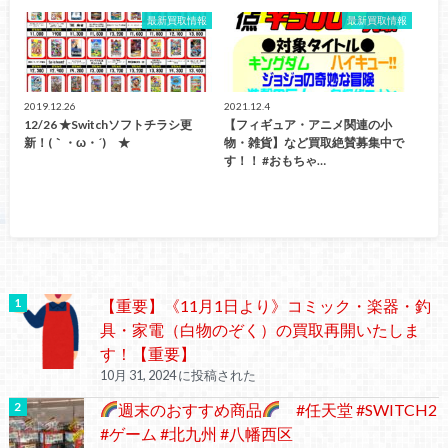
最新買取情報
最新買取情報
2019.12.26
2021.12.4
12/26 ★Switchソフトチラシ更
【フィギュア・アニメ関連の小
新！(｀・ω・´)ゞ★
物・雑貨】など買取絶賛募集中で
す！！ #おもちゃ…
【重要】《11月1日より》コミック・楽器・釣
具・家電（白物のぞく）の買取再開いたしま
す！【重要】
10月 31, 2024 に投稿された
週末のおすすめ商品
#任天堂 #SWITCH2
#ゲーム #北九州 #八幡西区