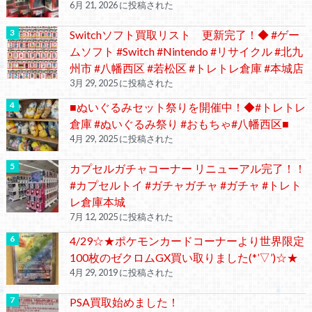
6月 21, 2026 に投稿された
Switchソフト買取リスト 更新完了！◆ #ゲー
ムソフト #Switch #Nintendo #リサイクル #北九
州市 #八幡西区 #若松区 #トレトレ倉庫 #本城店
3月 29, 2025 に投稿された
■ぬいぐるみセット祭りを開催中！◆#トレトレ
倉庫 #ぬいぐるみ祭り #おもちゃ#八幡西区■
4月 29, 2025 に投稿された
カプセルガチャコーナー リニューアル完了！！
#カプセルトイ #ガチャガチャ #ガチャ #トレト
レ倉庫本城
7月 12, 2025 に投稿された
4/29☆★ポケモンカードコーナーより世界限定
100枚のゼクロムGX買い取りました(*’▽’)☆★
4月 29, 2019 に投稿された
PSA買取始めました！