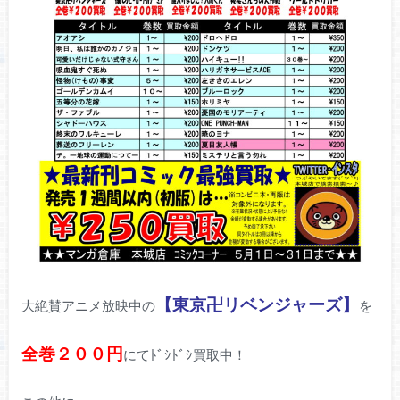
【東京卍リベンジャーズ】
大絶賛アニメ放映中の
を
全巻２００円
にてﾄﾞｼﾄﾞｼ買取中！