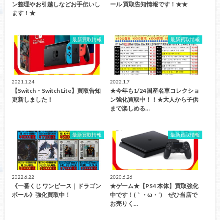
ン整理やお引越しなどお手伝いし
ール 買取告知情報です！★★
ます！★
最新買取情報
最新買取情報
2021.1.24
2022.1.7
【Switch・Switch Lite】買取告知
★今年も1/24国産名車コレクショ
更新しました！
ン強化買取中！！★大人から子供
まで楽しめる…
最新買取情報
最新買取情報
2022.6.22
2020.6.26
《一番くじ ワンピース｜ドラゴン
★ゲーム★【PS4 本体】買取強化
ボール》強化買取中！
中です！(｀・ω・´)ゞぜひ当店で
お売りく…