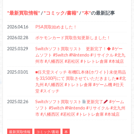
最新買取情報
/
コミック/書籍
/
本
の最新記事
2026.04.16
PSA買取始めました！
2026.02.28
ポケモンカード買取告知更新しました！
2025.03.29
Switchソフト買取リスト 更新完了！◆ #ゲー
ムソフト #Switch #Nintendo #リサイクル #北九
州市 #八幡西区 #若松区 #トレトレ倉庫 #本城店
2025.03.01
■任天堂スイッチ 有機EL本体(ホワイト) 未使用品
を33,500円にて 買取させていただきました■ #北
九州 #八幡西区 #トレトレ倉庫 #ゲーム機 #任天
堂 #スイッチ
2025.02.26
Switchソフト買取リスト
更新完了
#ゲーム
ソフト #Switch #Nintendo #リサイクル #北九州
市 #八幡西区 #若松区 #トレトレ倉庫 #本城店
最新買取情報
コミック/書籍
本